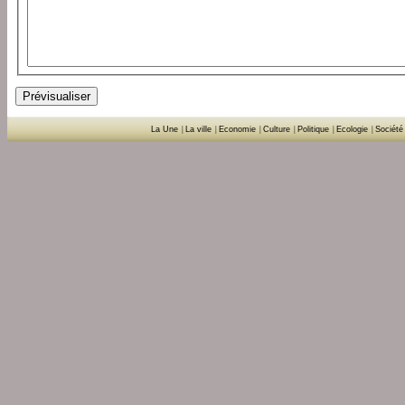
La Une
|
La ville
|
Economie
|
Culture
|
Politique
|
Ecologie
|
Société