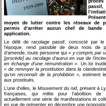
procès
passif
l’initi
Présen
moyen de lutter contre les réseaux de pr
permis d’arrêter aucun chef de bande
application.
Le délit de racolage passif, concocté par le m
l’époque, rend passible de deux mois de 
d’amende, toute personne qui
« y compris par 
[procède] au racolage d’autrui en vue de l’incite
en échange d’une rémunération »
. Un loi inut
« de renvoyer la prostitution dans la clandestini
qu’on reconnaît de la prohibition »
, estiment l
aux prostitués.
L’une d’elles, le
Mouvement du nid
, présent à Ly
françaises, qui milite pour l’abolition de l
actuellement une série de manifestations et col
en vue de présenter en décembre une propositio