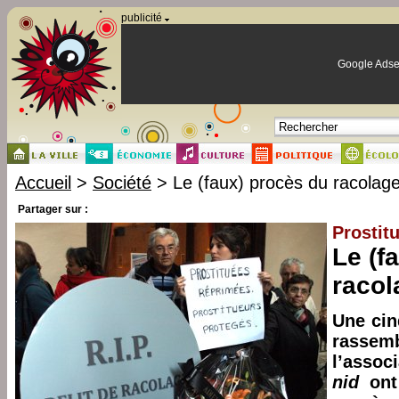
Panneau de gestion des cookies
publicité
Google Adse
Accueil
>
Société
> Le (faux) procès du racolage
Partager sur :
Prostit
Le (f
racol
Une cin
rasse
l’assoc
nid
ont 