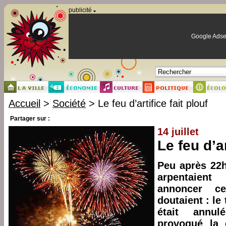
Panneau de gestion des cookies
publicité
Google Adse
Accueil
>
Société
> Le feu d’artifice fait plouf
Partager sur :
14 juillet
Le feu d’ar
Peu après 22h
arpentaient
annoncer c
doutaient : le 
était annu
provoqué la 