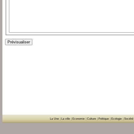
La Une
|
La ville
|
Economie
|
Culture
|
Politique
|
Ecologie
|
Société