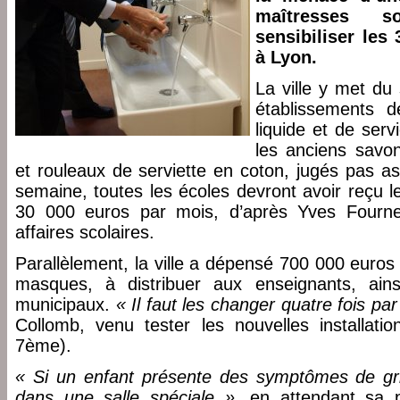
maîtresses s
sensibiliser les
à Lyon.
La ville y met du 
établissements d
liquide et de serv
les anciens savo
et rouleaux de serviette en coton, jugés pas as
semaine, toutes les écoles devront avoir reçu l
30 000 euros par mois, d’après Yves Fournel
affaires scolaires.
Parallèlement, la ville a dépensé 700 000 euros
masques, à distribuer aux enseignants, ain
municipaux.
« Il faut les changer quatre fois par
Collomb, venu tester les nouvelles installatio
7ème).
« Si un enfant présente des symptômes de gripp
dans une salle spéciale »
, en attendant sa p