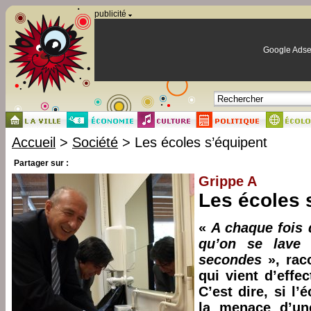
Panneau de gestion des cookies
publicité
Google Adse
Accueil
>
Société
> Les écoles s’équipent
Partager sur :
Grippe A
Les écoles 
«
A chaque fois 
qu’on se lave
secondes
», rac
qui vient d’effe
C’est dire, si l
la menace d’un