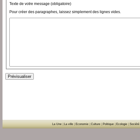
Texte de votre message (obligatoire)
Pour créer des paragraphes, laissez simplement des lignes vides.
La Une
|
La ville
|
Economie
|
Culture
|
Politique
|
Ecologie
|
Société