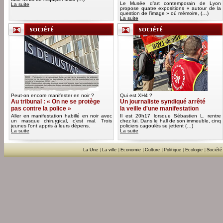
Le Musée d’art contemporain de Lyon
La suite
propose quatre expositions « autour de la
question de l’image » où mémoire, (…)
La suite
Peut-on encore manifester en noir ?
Qui est XH4 ?
Au tribunal : « On ne se protège
Un journaliste syndiqué arrêté
pas contre la police »
la veille d'une manifestation
Aller en manifestation habillé en noir avec
Il est 20h17 lorsque Sébastien L. rentre
un masque chirurgical, c’est mal. Trois
chez lui. Dans le hall de son immeuble, cinq
jeunes l’ont appris à leurs dépens.
policiers cagoulés se jettent (…)
La suite
La suite
La Une
|
La ville
|
Economie
|
Culture
|
Politique
|
Ecologie
|
Société