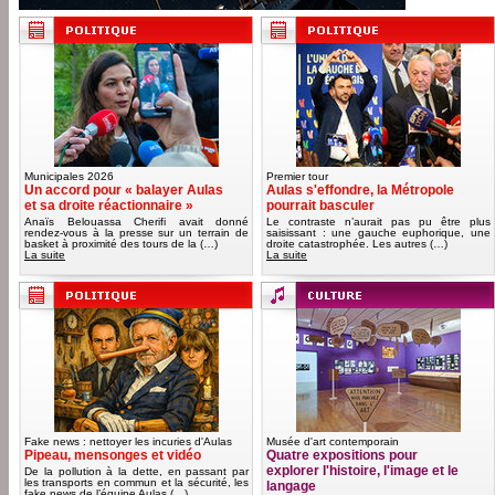
Municipales 2026
Premier tour
Un accord pour « balayer Aulas
Aulas s'effondre, la Métropole
et sa droite réactionnaire »
pourrait basculer
Anaïs Belouassa Cherifi avait donné
Le contraste n’aurait pas pu être plus
rendez-vous à la presse sur un terrain de
saisissant : une gauche euphorique, une
basket à proximité des tours de la (…)
droite catastrophée. Les autres (…)
La suite
La suite
Fake news : nettoyer les incuries d'Aulas
Musée d'art contemporain
Pipeau, mensonges et vidéo
Quatre expositions pour
explorer l'histoire, l'image et le
De la pollution à la dette, en passant par
les transports en commun et la sécurité, les
langage
fake news de l’équipe Aulas (…)