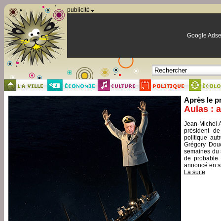
Panneau de gestion des cookies
publicité
Google Adse
Après le p
Aulas : 
Jean-Michel A
président de
politique aut
Grégory Douc
semaines du s
de probable 
annoncé en si
La suite