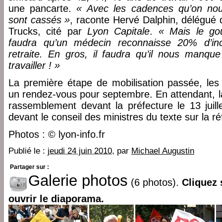
une pancarte.
« Avec les cadences qu’on nou
sont cassés »
, raconte Hervé Dalphin, délégué
Trucks, cité par
Lyon Capitale
.
« Mais le gou
faudra qu’un médecin reconnaisse 20% d’inc
retraite. En gros, il faudra qu’il nous manqu
travailler ! »
La première étape de mobilisation passée, les
un rendez-vous pour septembre. En attendant, 
rassemblement devant la préfecture le 13 juille
devant le conseil des ministres du texte sur la r
Photos : © lyon-info.fr
Publié le :
jeudi 24 juin 2010
, par
Michael Augustin
Partager sur :
Galerie photos
(6 photos).
Cliquez 
ouvrir le diaporama.