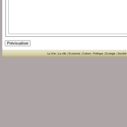
La Une
|
La ville
|
Economie
|
Culture
|
Politique
|
Ecologie
|
Société