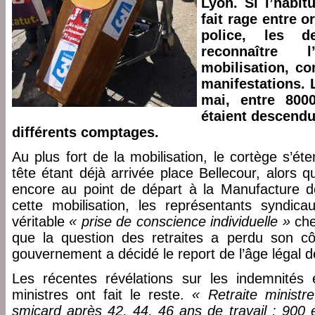
Lyon. Si l’habit
fait rage entre o
police, les d
reconnaître 
mobilisation, c
manifestations. 
mai, entre 800
étaient descendu
différents comptages.
Au plus fort de la mobilisation, le cortège s’ét
tête étant déjà arrivée place Bellecour, alors q
encore au point de départ à la Manufacture d
cette mobilisation, les représentants syndic
véritable
« prise de conscience individuelle »
chez
que la question des retraites a perdu son cô
gouvernement a décidé le report de l’âge légal d
Les récentes révélations sur les indemnités 
ministres ont fait le reste.
« Retraite ministr
smicard après 42, 44, 46 ans de travail : 900 