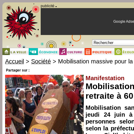
Panneau de gestion des cookies
publicité
Google Adse
Accueil
>
Société
> Mobilisation massive pour la 
Partager sur :
Manifestation
Mobilisatio
retraite à 6
Mobilisation s
jeudi 24 juin 
personnes selon
selon la préfectu