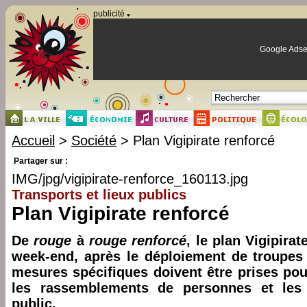
Panneau de gestion des cookies
publicité
Google Adse
Accueil
>
Société
> Plan Vigipirate renforcé
Partager sur :
IMG/jpg/vigipirate-renforce_160113.jpg
Transports et lieux publics
Plan Vigipirate renforcé
De
rouge
à
rouge renforcé
, le plan Vigipira
week-end, après le déploiement de troupes 
mesures spécifiques doivent être prises pour
les rassemblements de personnes et les
public.