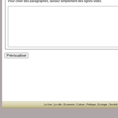
Pour créer des paragraphes, laissez simplement des lignes vides.
La Une
|
La ville
|
Economie
|
Culture
|
Politique
|
Ecologie
|
Société