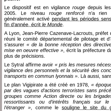
Le dispositif est en vigilance
rouge
depuis les
2005. Le niveau
rouge renforcé
n’a rien d
généralement activé
pendant les périodes sen
fin d’année, écrit
le Monde
.
A Lyon, Jean-Pierre Cazenave-Lacrouts, préfet d
réuni le comité départemental de pilotage et d’
s’assurer
« de la bonne réception des directive
mise en oeuvre effective »
, écrit la préfectur
plus de précisions.
Le Sytral affirme avoir
« pris les mesures nécess
vigilance des personnels et la sécurité des con
transports en commun lyonnais »
. Là aussi, san
Le plan Vigipirate a été créé en 1978,
« époque
par des vagues d’actions terroristes sans préc
groupes comme Action directe ou les brigades
ressortissants ou d’intérêts français sur le
l’étranger »
, comme le
souligne le site du