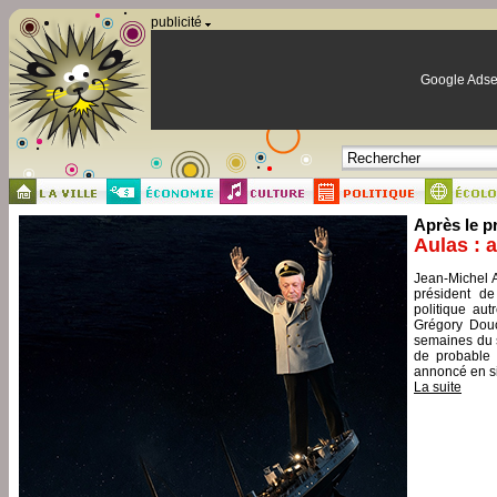
Panneau de gestion des cookies
publicité
Google Adse
Après le p
Aulas : 
Jean-Michel A
président de
politique aut
Grégory Douc
semaines du s
de probable 
annoncé en si
La suite