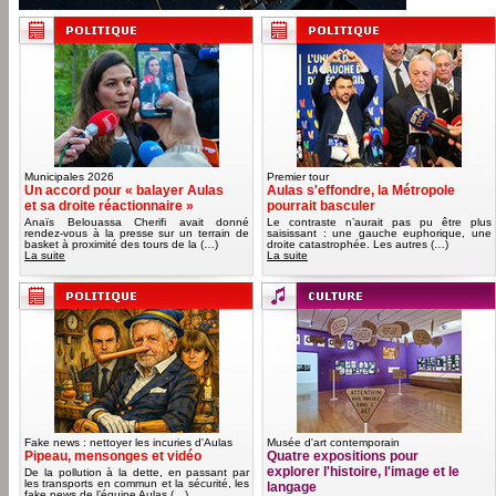
Municipales 2026
Premier tour
Un accord pour « balayer Aulas
Aulas s'effondre, la Métropole
et sa droite réactionnaire »
pourrait basculer
Anaïs Belouassa Cherifi avait donné
Le contraste n’aurait pas pu être plus
rendez-vous à la presse sur un terrain de
saisissant : une gauche euphorique, une
basket à proximité des tours de la (…)
droite catastrophée. Les autres (…)
La suite
La suite
Fake news : nettoyer les incuries d'Aulas
Musée d'art contemporain
Pipeau, mensonges et vidéo
Quatre expositions pour
explorer l'histoire, l'image et le
De la pollution à la dette, en passant par
les transports en commun et la sécurité, les
langage
fake news de l’équipe Aulas (…)