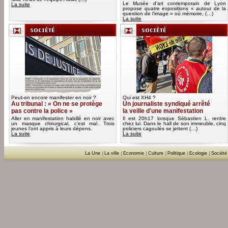
Le Musée d’art contemporain de Lyon
La suite
propose quatre expositions « autour de la
question de l’image » où mémoire, (…)
La suite
Peut-on encore manifester en noir ?
Qui est XH4 ?
Au tribunal : « On ne se protège
Un journaliste syndiqué arrêté
pas contre la police »
la veille d'une manifestation
Aller en manifestation habillé en noir avec
Il est 20h17 lorsque Sébastien L. rentre
un masque chirurgical, c’est mal. Trois
chez lui. Dans le hall de son immeuble, cinq
jeunes l’ont appris à leurs dépens.
policiers cagoulés se jettent (…)
La suite
La suite
La Une
|
La ville
|
Economie
|
Culture
|
Politique
|
Ecologie
|
Société