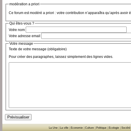
modération a priori
Ce forum est modéré a priori : votre contribution n’apparaîtra qu’après avoir 
Qui êtes-vous ?
Votre nom
Votre adresse email
Votre message
Texte de votre message (obligatoire)
Pour créer des paragraphes, laissez simplement des lignes vides.
La Une
|
La ville
|
Economie
|
Culture
|
Politique
|
Ecologie
|
Société