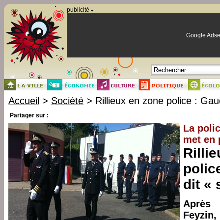
Panneau de gestion des cookies
publicité
Google Adse
Accueil
>
Société
> Rillieux en zone police : Gauq
Partager sur :
La poli
met en 
Rilli
polic
dit « 
Après 
Feyzin