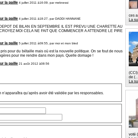
r la paille
4 juillet 2011 à16:09, par
meknessi
ces a
r la paille
4 juillet 2011 à18:27, par
DADDI HANNANE
La su
DEPOT DE BILAN EN SEPTEMBRE IL EST PREVU UNE CHARETTE AU
ROYEZ MOI CELA NE FAIT QUE COMMENCER A ATTENDRE LE PIRE
r la paille
5 juillet 2011 à09:55, par
moi et mon bled
 pris pour du bétaille mais où est la nouvelle politique. On se fout de nous
angères pour me rendre dans mon pays. Quelle domage !
r la paille
21 août 2012 à08:56
(CCI)
de (
La su
on n’apparaîtra qu’après avoir été validée par les responsables.
voté 