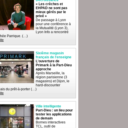
Décroissance
« Les crèches et
EHPAD ne sont pas
mieux gérés par le
privé »
De passage à Lyon
pour une conférence à
la Mutualité (Lyon 3),
Lyon Info a rencontré
hée Parrique. (…)
ite
Sixième magasin
français de l'enseigne
L'ouverture de
Primark à la Part-Dieu
approche
Après Marseille, la
région parisienne (3
magasins) et Dijon, le
hard-discounter
dais du prêt-à-porter (…)
ite
Ville intelligente
Part-Dieu : un lieu pour
tester les applications
de demain
Bornes interactives
TCL, outil de