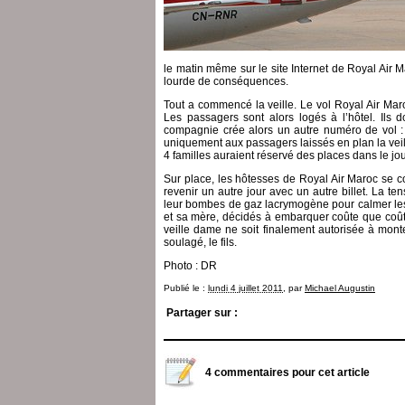
le matin même sur le site Internet de Royal Air 
lourde de conséquences.
Tout a commencé la veille. Le vol Royal Air Ma
Les passagers sont alors logés à l’hôtel. Ils 
compagnie crée alors un autre numéro de vol : 
uniquement aux passagers laissés en plan la veil
4 familles auraient réservé des places dans le j
Sur place, les hôtesses de Royal Air Maroc se c
revenir un autre jour avec un autre billet. La ten
leur bombes de gaz lacrymogène pour calmer les c
et sa mère, décidés à embarquer coûte que coûte,
veille dame ne soit finalement autorisée à mont
soulagé, le fils.
Photo : DR
Publié le :
lundi 4 juillet 2011
, par
Michael Augustin
Partager sur :
4 commentaires pour cet article