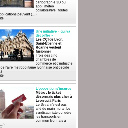
cartographie 3D ou
appli météo
collaborative : toutes
pplications peuvent (…)
ite
Une initiative « qui va
décoiffer »
Les CCI de Lyon,
Saint-Étienne et
Roanne veulent
fusionner
Trois des cinq
chambres de
commerce et d'industrie
 de l'aire métropolitaine lyonnaise ont décidé
…)
ite
L'opposition s'insurge
Métro : le ticket
désormais plus cher à
Lyon qu'à Paris
Le Sytral n'y est pas
allé de main morte. Le
syndicat mixte qui gère
les transports en
commun lyonnais a
(…)