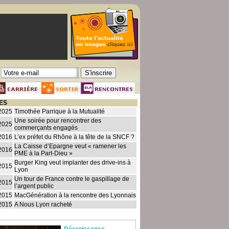
ES
2025
Timothée Parrique à la Mutualité
Une soirée pour rencontrer des
2025
commerçants engagés
2016
L’ex préfet du Rhône à la tête de la SNCF ?
La Caisse d’Epargne veut « ramener les
2016
PME à la Part-Dieu »
Burger King veut implanter des drive-ins à
2015
Lyon
Un tour de France contre le gaspillage de
2015
l’argent public
2015
MacGénération à la rencontre des Lyonnais
2015
A Nous Lyon racheté