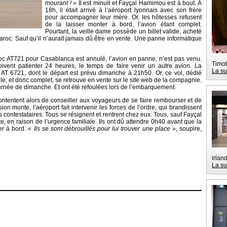
mourant ! »
Il est minuit et Fayçal Hamimou est à bout. A
18h, il était arrivé à l’aéroport lyonnais avec son frère
pour accompagner leur mère. Or, les hôtesses refusent
de la laisser monter à bord, l’avion étant complet.
Pourtant, la veille dame possède un billet valide, acheté
Maroc. Sauf qu’il n’aurait jamais dû être en vente. Une panne informatique
roc AT721 pour Casablanca est annulé, l’avion en panne, n’est pas venu.
Timot
doivent patienter 24 heures, le temps de faire venir un autre avion. La
La su
AT 6721, dont le départ est prévu dimanche à 21h50. Or, ce vol, dédié
le, et donc complet, se retrouve en vente sur le site web de la compagnie.
ournée de dimanche. Et ont été refoulées lors de l’embarquement.
ontentent alors de conseiller aux voyageurs de se faire rembourser et de
sion monte, l’aéroport fait intervenir les forces de l’ordre, qui brandissent
ontestataires. Tous se résignent et rentrent chez eux. Tous, sauf Fayçal
 en raison de l’urgence familiale. Ils ont dû attendre 0h40 avant que la
er à bord.
« Ils se sont débrouillés pour lui trouver une place »
, soupire,
irlan
La su