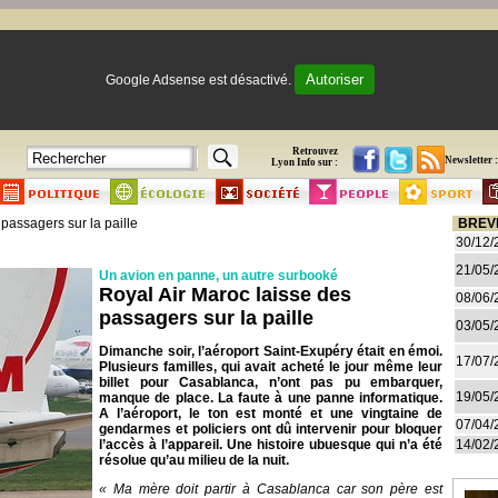
Autoriser
Google Adsense est désactivé.
Retrouvez
Newsletter :
Lyon Info sur :
passagers sur la paille
BREV
30/12/
21/05/
Un avion en panne, un autre surbooké
Royal Air Maroc laisse des
08/06/
passagers sur la paille
03/05/
Dimanche soir, l’aéroport Saint-Exupéry était en émoi.
17/07/
Plusieurs familles, qui avait acheté le jour même leur
billet pour Casablanca, n’ont pas pu embarquer,
19/05/
manque de place. La faute à une panne informatique.
A l’aéroport, le ton est monté et une vingtaine de
07/04/
gendarmes et policiers ont dû intervenir pour bloquer
l’accès à l’appareil. Une histoire ubuesque qui n’a été
14/02/
résolue qu’au milieu de la nuit.
« Ma mère doit partir à Casablanca car son père est