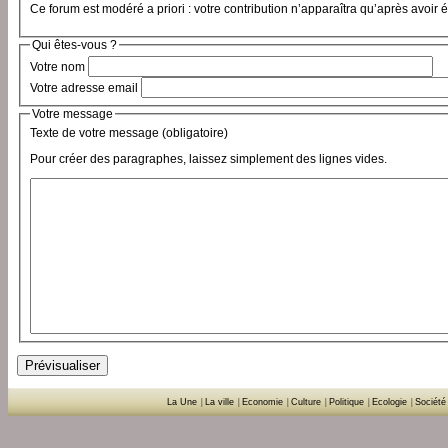
Ce forum est modéré a priori : votre contribution n’apparaîtra qu’après avoir 
Qui êtes-vous ?
Votre nom
Votre adresse email
Votre message
Texte de votre message (obligatoire)
Pour créer des paragraphes, laissez simplement des lignes vides.
La Une
|
La ville
|
Economie
|
Culture
|
Politique
|
Ecologie
|
Société