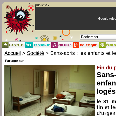
Panneau de gestion des cookies
publicité
Google Adse
Accueil
>
Société
> Sans-abris : les enfants et le
Partager sur :
Fin du p
Sans-
enfan
logés
le 31 m
fin et 
d’urge