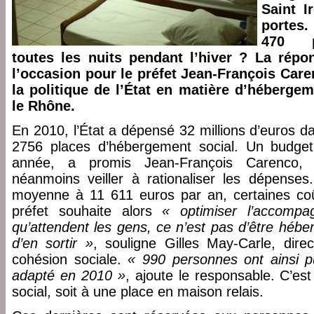
Saint I
portes.
470 p
toutes les nuits pendant l’hiver ? La répo
l’occasion pour le préfet Jean-François Care
la politique de l’État en matière d’héberge
le Rhône.
En 2010, l’État a dépensé 32 millions d’euros d
2756 places d’hébergement social. Un budget
année, a promis Jean-François Carenco, 
néanmoins veiller à rationaliser les dépenses
moyenne à 11 611 euros par an, certaines coûte
préfet souhaite alors
« optimiser l’accompa
qu’attendent les gens, ce n’est pas d’être héb
d’en sortir »
, souligne Gilles May-Carle, dire
cohésion sociale.
« 990 personnes ont ainsi 
adapté en 2010 »
, ajoute le responsable. C’es
social, soit à une place en maison relais.