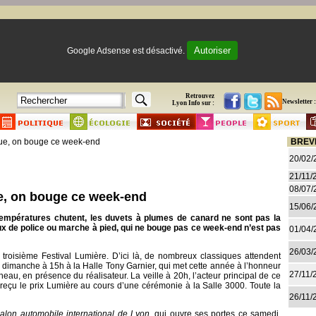
Autoriser
Google Adsense est désactivé.
Retrouvez
Newsletter :
Lyon Info sur :
ique, on bouge ce week-end
BREV
20/02/
21/11/
08/07/
que, on bouge ce week-end
15/06/
températures chutent, les duvets à plumes de canard ne sont pas la
ux de police ou marche à pied, qui ne bouge pas ce week-end n’est pas
01/04/
26/03/
 troisième Festival Lumière. D’ici là, de nombreux classiques attendent
e dimanche à 15h à la Halle Tony Garnier, qui met cette année à l’honneur
27/11/
u, en présence du réalisateur. La veille à 20h, l’acteur principal de ce
reçu le prix Lumière au cours d’une cérémonie à la Salle 3000. Toute la
26/11/
alon automobile international de Lyon
, qui ouvre ses portes ce samedi.