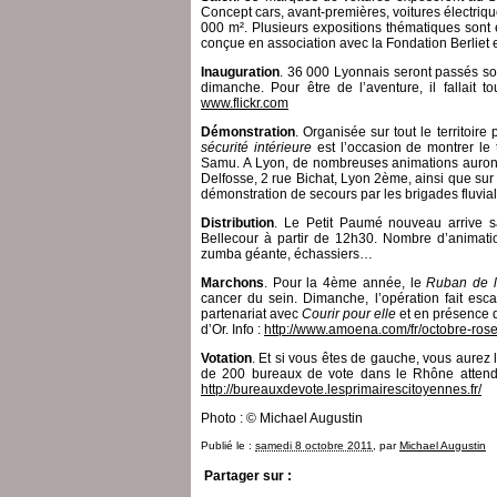
Concept cars, avant-premières, voitures électriq
000 m². Plusieurs expositions thématiques sont 
conçue en association avec la Fondation Berliet et
Inauguration
. 36 000 Lyonnais seront passés so
dimanche. Pour être de l’aventure, il fallait to
www.flickr.com
Démonstration
. Organisée sur tout le territoire
sécurité intérieure
est l’occasion de montrer le 
Samu. A Lyon, de nombreuses animations auront
Delfosse, 2 rue Bichat, Lyon 2ème, ainsi que sur 
démonstration de secours par les brigades fluvia
Distribution
. Le Petit Paumé nouveau arrive sa
Bellecour à partir de 12h30. Nombre d’animatio
zumba géante, échassiers…
Marchons
. Pour la 4ème année, le
Ruban de l
cancer du sein. Dimanche, l’opération fait es
partenariat avec
Courir pour elle
et en présence d
d’Or. Info :
http://www.amoena.com/fr/octobre-rose
Votation
. Et si vous êtes de gauche, vous aurez 
de 200 bureaux de vote dans le Rhône attenden
http://bureauxdevote.lesprimairescitoyennes.fr/
Photo : © Michael Augustin
Publié le :
samedi 8 octobre 2011
, par
Michael Augustin
Partager sur :