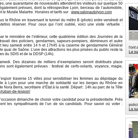
ues, une quarantaine de nouveautés attendent les visiteurs sur quelque 50
également prévues, dont la rétrospective Lyon, berceau de l’automobile,
 le Musée Malartre. Horaires et tarifs sur :
www.salonautolyon.com
us le Rhône en traversant le tunnel du métro B (photo) entre vendredi et
utefois réserver. Pour ceux qui l’ont oublié, voici une visite virtuelle :
 par le ministère de l’intérieur, cette quatrième édition des
Journées de la
travail des policiers, gendarmes, sapeurs-pompiers, démineurs et autre
 lieu samedi entre 14 h et 17h45 à la caserne de gendarmerie Général
l'ont
le quai de Saône. L’une des attractions les plus prisées du public reste la
La su
les du SDIS et de la DDSP (14h).
medi. Des dizaines de milliers d’exemplaires seront distribués place
ns sont également prévues : festival de cerfs-volants, voyance, magie,
’espoir
traverse 15 villes pour sensibiliser les femmes au dépistage du
cale à Lyon pour une marche de solidarité sur les berges du Rhône en
e Nora Berra, secrétaire d’État à la santé. Départ : 14h au parc de la Tête
/ruban-de-lespoir/
l’occasion dimanche de choisir votre candidat pour la présidentielle. Près
t les sympathisants de l’un de six candidats. Pour savoir où voter :
polic
La su