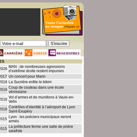
ES
MAN : de nombreuses agressions
2026
d’extrême droite restent impunies
2017
Un concert pour Marin
2016
La Sucrière enfile le bikini
Coup de couteau dans une école
2016
vénissiane
Vol d’armes et de munitions à Vaulx-en-
2016
Velin
Contrôles d’identité à l’aéroport de Lyon
2016
Saint-Exupéry
Lyon : les policiers municipaux seront
2015
armés
La préfecture ferme une salle de prière
2015
salafiste