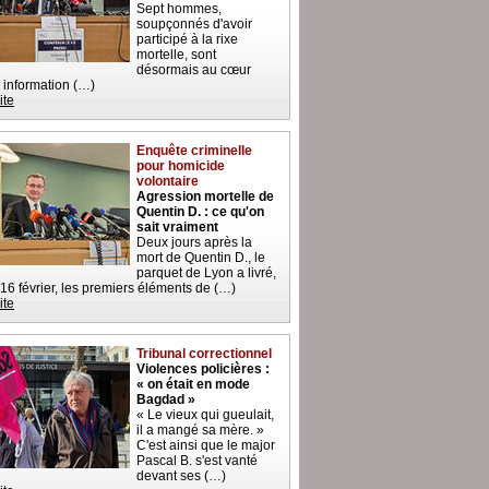
Sept hommes,
soupçonnés d'avoir
participé à la rixe
mortelle, sont
désormais au cœur
 information (…)
ite
Enquête criminelle
pour homicide
volontaire
Agression mortelle de
Quentin D. : ce qu'on
sait vraiment
Deux jours après la
mort de Quentin D., le
parquet de Lyon a livré,
 16 février, les premiers éléments de (…)
ite
Tribunal correctionnel
Violences policières :
« on était en mode
Bagdad »
« Le vieux qui gueulait,
il a mangé sa mère. »
C'est ainsi que le major
Pascal B. s'est vanté
devant ses (…)