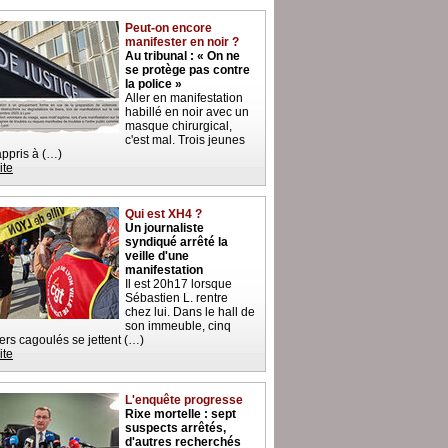
Peut-on encore
manifester en noir ?
Au tribunal : « On ne
se protège pas contre
la police »
Aller en manifestation
habillé en noir avec un
masque chirurgical,
c'est mal. Trois jeunes
 appris à (…)
ite
Qui est XH4 ?
Un journaliste
syndiqué arrêté la
veille d'une
manifestation
Il est 20h17 lorsque
Sébastien L. rentre
chez lui. Dans le hall de
son immeuble, cinq
iers cagoulés se jettent (…)
ite
L'enquête progresse
Rixe mortelle : sept
suspects arrêtés,
d'autres recherchés