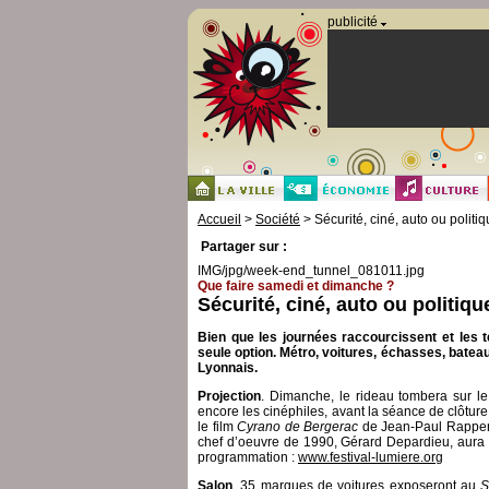
Panneau de gestion des cookies
publicité
Accueil
>
Société
> Sécurité, ciné, auto ou polit
Partager sur :
IMG/jpg/week-end_tunnel_081011.jpg
Que faire samedi et dimanche ?
Sécurité, ciné, auto ou politi
Bien que les journées raccourcissent et les 
seule option. Métro, voitures, échasses, batea
Lyonnais.
Projection
. Dimanche, le rideau tombera sur le
encore les cinéphiles, avant la séance de clôtur
le film
Cyrano de Bergerac
de Jean-Paul Rappenea
chef d’oeuvre de 1990, Gérard Depardieu, aura 
programmation :
www.festival-lumiere.org
Salon
. 35 marques de voitures exposeront au
S