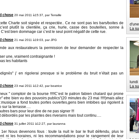
nd chose
20 mai 2011 à15:37, par
Terraille
 cette Charte soit signée et respectée.. Ce ne sont pas les bars/boites de
d'une
’est plutôt la clientèle, ça crie, hurle, casse des bouteilles, sonne à
La su
. C’est bien dommage car c’est le seul point négatif de cette rue.
nd chose
21 mai 2011 à19:03, par
JPG
nde aux restaurateurs la permission de leur demander de respecter la
aliser une, vraiment contraignante !
as les habitants
dignés" j’ en rigolerai presque si le problème du bruit n’était pas un
lundi
nd chose
23 mai 2011 à12:42, par
beatrice
La su
eux " comptoir de la bourse !!!!!C’est le patron fabien chalard qui prone
r" etre bien vu des pouvoirs publics"(20 minutes du 23 mai !!!!!)mais allez
:musique a fond toutes portes ouvertes,gens bien imbibes qui rigolent à
ur la terrasse.....
 autres bars pour leur dire de ne pas signer !!!
 débordés par les plaintes des riverains mais tout continu.....
nd chose
31 juillet 2011 à12:27, par
lauranna
1er Nous devenons fous : toute la nuit le bar le fruit défendu, plus le
ent ni les horaires, ni les recommandations pour le rangement de leur