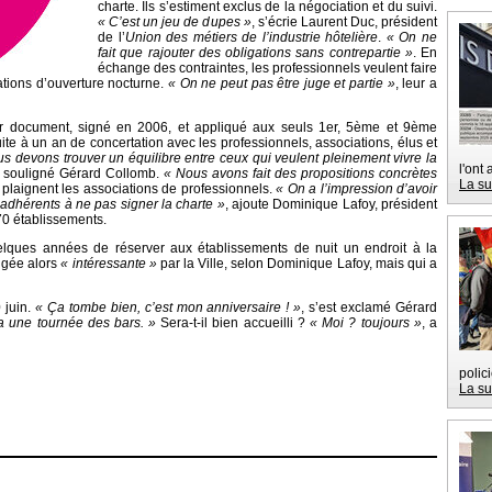
charte. Ils s’estiment exclus de la négociation et du suivi.
« C’est un jeu de dupes »
, s’écrie Laurent Duc, président
de l’
Union des métiers de l’industrie hôtelière
.
« On ne
fait que rajouter des obligations sans contrepartie »
. En
échange des contraintes, les professionnels veulent faire
sations d’ouverture nocturne.
« On ne peut pas être juge et partie »
, leur a
ier document, signé en 2006, et appliqué aux seuls 1er, 5ème et 9ème
ite à un an de concertation avec les professionnels, associations, élus et
s devons trouver un équilibre entre ceux qui veulent pleinement vivre la
l'ont
a souligné Gérard Collomb.
« Nous avons fait des propositions concrètes
La su
e plaignent les associations de professionnels.
« On a l’impression d’avoir
dhérents à ne pas signer la charte »
, ajoute Dominique Lafoy, président
70 établissements.
elques années de réserver aux établissements de nuit un endroit à la
jugée alors
« intéressante »
par la Ville, selon Dominique Lafoy, mais qui a
 juin.
« Ça tombe bien, c’est mon anniversaire ! »
, s’est exclamé Gérard
a une tournée des bars. »
Sera-t-il bien accueilli ?
« Moi ? toujours »
, a
polic
La su