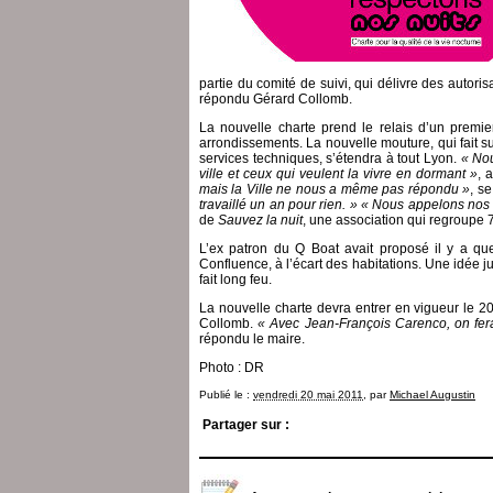
partie du comité de suivi, qui délivre des autori
répondu Gérard Collomb.
La nouvelle charte prend le relais d’un prem
arrondissements. La nouvelle mouture, qui fait su
services techniques, s’étendra à tout Lyon.
« Nou
ville et ceux qui veulent la vivre en dormant »
, 
mais la Ville ne nous a même pas répondu »
, s
travaillé un an pour rien. »
« Nous appelons nos a
de
Sauvez la nuit
, une association qui regroupe 
L’ex patron du Q Boat avait proposé il y a qu
Confluence, à l’écart des habitations. Une idée 
fait long feu.
La nouvelle charte devra entrer en vigueur le 20
Collomb.
« Avec Jean-François Carenco, on fer
répondu le maire.
Photo : DR
Publié le :
vendredi 20 mai 2011
, par
Michael Augustin
Partager sur :