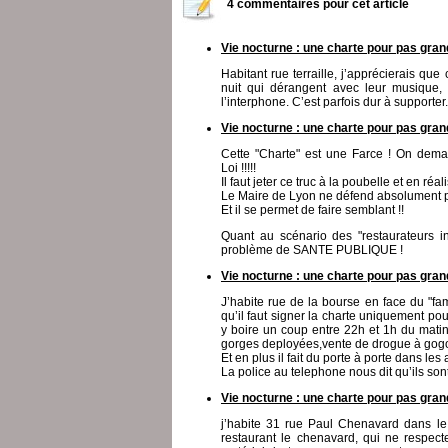
4 commentaires pour cet article
Vie nocturne : une charte pour pas gra
Habitant rue terraille, j’apprécierais que
nuit qui dérangent avec leur musique, c
l’interphone. C’est parfois dur à supporter
Vie nocturne : une charte pour pas gra
Cette "Charte" est une Farce ! On dema
Loi !!!!!
Il faut jeter ce truc à la poubelle et en ré
Le Maire de Lyon ne défend absolument p
Et il se permet de faire semblant !!
Quant au scénario des "restaurateurs in
problème de SANTE PUBLIQUE !
Vie nocturne : une charte pour pas gra
J’habite rue de la bourse en face du "fam
qu’il faut signer la charte uniquement pou
y boire un coup entre 22h et 1h du matin
gorges deployées,vente de drogue à gogo s
Et en plus il fait du porte à porte dans les
La police au telephone nous dit qu’ils sont
Vie nocturne : une charte pour pas gra
j’habite 31 rue Paul Chenavard dans le 
restaurant le chenavard, qui ne respect