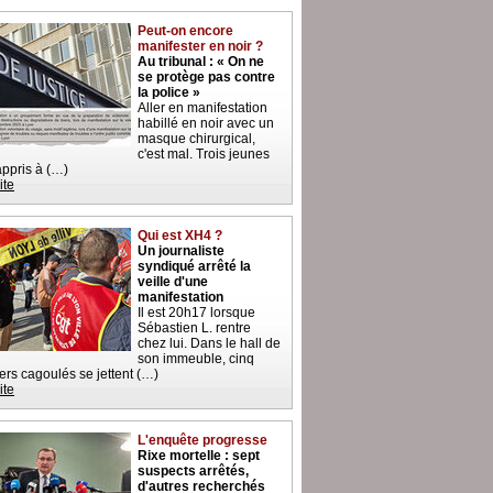
Peut-on encore
manifester en noir ?
Au tribunal : « On ne
se protège pas contre
la police »
Aller en manifestation
habillé en noir avec un
masque chirurgical,
c'est mal. Trois jeunes
 appris à (…)
ite
Qui est XH4 ?
Un journaliste
syndiqué arrêté la
veille d'une
manifestation
Il est 20h17 lorsque
Sébastien L. rentre
chez lui. Dans le hall de
son immeuble, cinq
iers cagoulés se jettent (…)
ite
L'enquête progresse
Rixe mortelle : sept
suspects arrêtés,
d'autres recherchés