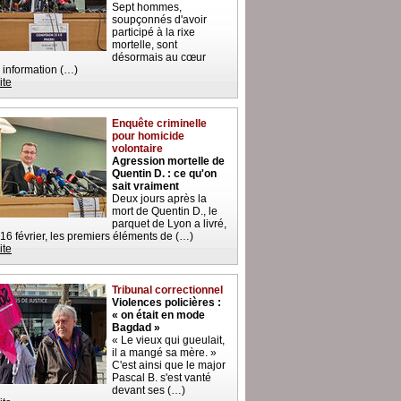
Sept hommes,
soupçonnés d'avoir
participé à la rixe
mortelle, sont
désormais au cœur
 information (…)
ite
Enquête criminelle
pour homicide
volontaire
Agression mortelle de
Quentin D. : ce qu'on
sait vraiment
Deux jours après la
mort de Quentin D., le
parquet de Lyon a livré,
 16 février, les premiers éléments de (…)
ite
Tribunal correctionnel
Violences policières :
« on était en mode
Bagdad »
« Le vieux qui gueulait,
il a mangé sa mère. »
C'est ainsi que le major
Pascal B. s'est vanté
devant ses (…)