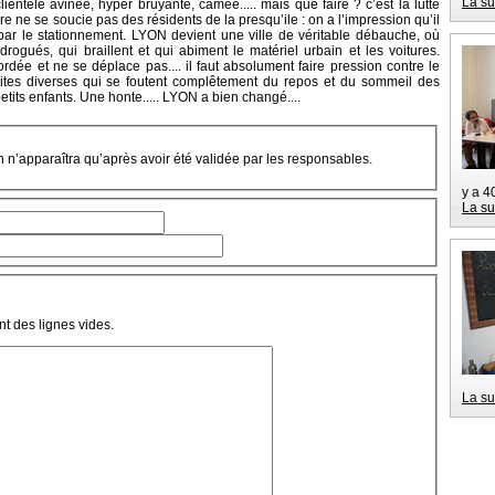
La su
ientèle avinée, hyper bruyante, camée..... mais que faire ? c’est la lutte
aire ne se soucie pas des résidents de la presqu’ile : on a l’impression qu’il
 par le stationnement. LYON devient une ville de véritable débauche, où
rogués, qui braillent et qui abiment le matériel urbain et les voitures.
rdée et ne se déplace pas.... il faut absolument faire pression contre le
oites diverses qui se foutent complêtement du repos et du sommeil des
petits enfants. Une honte..... LYON a bien changé....
on n’apparaîtra qu’après avoir été validée par les responsables.
y a 4
La su
t des lignes vides.
La su