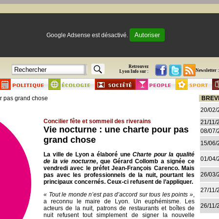
Autoriser
Google Adsense est désactivé.
Retrouvez
Newsletter :
Lyon Info sur :
ur pas grand chose
BREV
20/02/
Concilier fête et sommeil des riverains
21/11/
Vie nocturne : une charte pour pas
08/07/
grand chose
15/06/
La ville de Lyon a élaboré une
Charte pour la qualité
01/04/
de la vie nocturne
, que Gérard Collomb a signée ce
vendredi avec le préfet Jean-François Carenco. Mais
26/03/
pas avec les professionnels de la nuit, pourtant les
principaux concernés. Ceux-ci refusent de l’appliquer.
27/11/
« Tout le monde n’est pas d’accord sur tous les points »
,
a reconnu le maire de Lyon. Un euphémisme. Les
26/11/
acteurs de la nuit, patrons de restaurants et boîtes de
nuit refusent tout simplement de signer la nouvelle