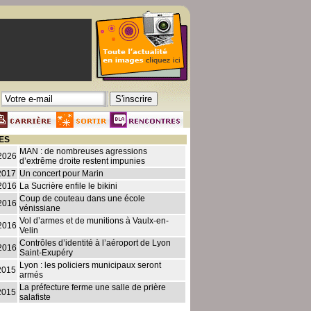
ES
MAN : de nombreuses agressions
2026
d’extrême droite restent impunies
2017
Un concert pour Marin
2016
La Sucrière enfile le bikini
Coup de couteau dans une école
2016
vénissiane
Vol d’armes et de munitions à Vaulx-en-
2016
Velin
Contrôles d’identité à l’aéroport de Lyon
2016
Saint-Exupéry
Lyon : les policiers municipaux seront
2015
armés
La préfecture ferme une salle de prière
2015
salafiste