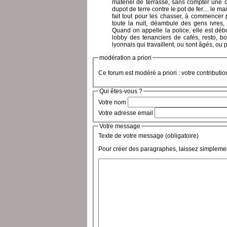
matériel de terrasse, sans compter une cl
dupot de terre contre le pot de fer.... le m
fait tout pour les chasser, à commencer
toute la nuit, déambule des gens ivres, d
Quand on appelle la police, elle est débo
lobby des tenanciers de cafés, resto, b
lyonnais qui travaillent, ou sont âgés, ou 
modération a priori
Ce forum est modéré a priori : votre contributi
Qui êtes-vous ?
Votre nom
Votre adresse email
Votre message
Texte de votre message (obligatoire)
Pour créer des paragraphes, laissez simplemen