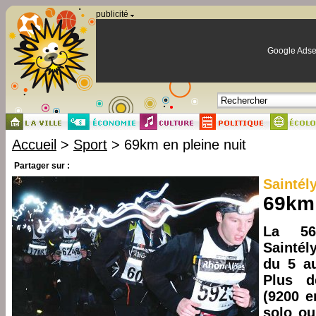
Panneau de gestion des cookies
publicité
Google Adse
Accueil
>
Sport
> 69km en pleine nuit
Partager sur :
Saintél
69km 
La 56
Saintély
du 5 a
Plus d
(9200 e
solo ou