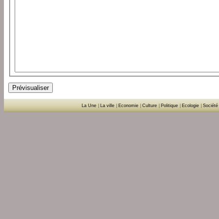
La Une
|
La ville
|
Economie
|
Culture
|
Politique
|
Ecologie
|
Société