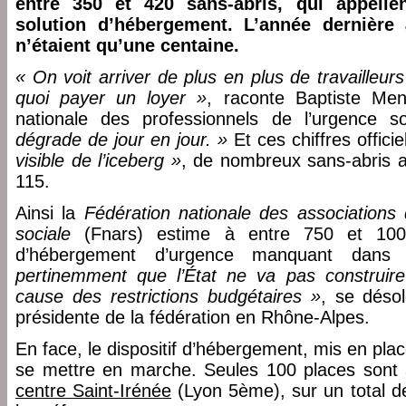
entre 350 et 420 sans-abris, qui appelle
solution d’hébergement. L’année dernière
n’étaient qu’une centaine.
« On voit arriver de plus en plus de travailleur
quoi payer un loyer »
, raconte Baptiste Men
nationale des professionnels de l’urgence s
dégrade de jour en jour. »
Et ces chiffres offici
visible de l’iceberg »
, de nombreux sans-abris a
115.
Ainsi la
Fédération nationale des associations d
sociale
(Fnars) estime à entre 750 et 100
d’hébergement d’urgence manquant dan
pertinemment que l’État ne va pas construir
cause des restrictions budgétaires »
, se désol
présidente de la fédération en Rhône-Alpes.
En face, le dispositif d’hébergement, mis en plac
se mettre en marche. Seules 100 places sont 
centre Saint-Irénée
(Lyon 5ème), sur un total 