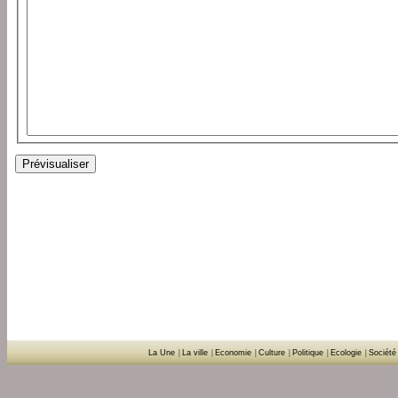
La Une
|
La ville
|
Economie
|
Culture
|
Politique
|
Ecologie
|
Société