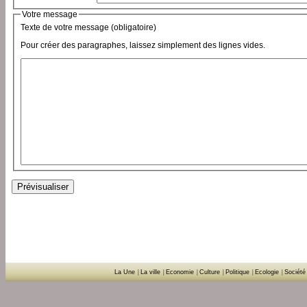
Votre message
Texte de votre message (obligatoire)
Pour créer des paragraphes, laissez simplement des lignes vides.
La Une
|
La ville
|
Economie
|
Culture
|
Politique
|
Ecologie
|
Société