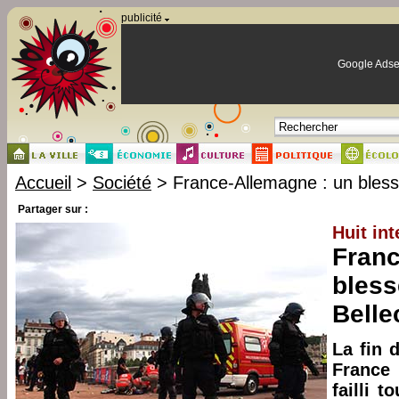
Panneau de gestion des cookies
publicité
Google Adse
Accueil
>
Société
> France-Allemagne : un bless
Partager sur :
Huit int
Franc
bless
Belle
La fin 
France
failli 