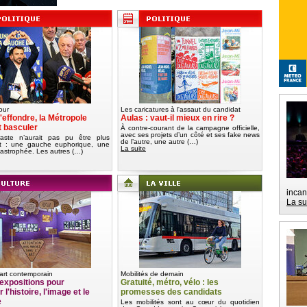
our
Les caricatures à l'assaut du candidat
'effondre, la Métropole
Aulas : vaut-il mieux en rire ?
t basculer
À contre-courant de la campagne officielle,
avec ses projets d’un côté et ses fake news
aste n’aurait pas pu être plus
de l’autre, une autre (…)
nt : une gauche euphorique, une
La suite
tastrophée. Les autres (…)
incan
La su
art contemporain
Mobilités de demain
expositions pour
Gratuité, métro, vélo : les
 l'histoire, l'image et le
promesses des candidats
e
Les mobilités sont au cœur du quotidien