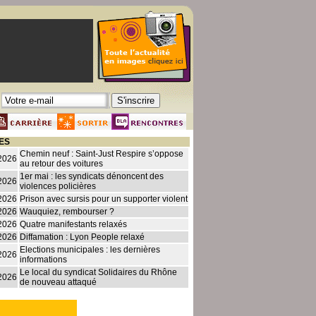
ES
Chemin neuf : Saint-Just Respire s’oppose
2026
au retour des voitures
1er mai : les syndicats dénoncent des
2026
violences policières
2026
Prison avec sursis pour un supporter violent
2026
Wauquiez, rembourser ?
2026
Quatre manifestants relaxés
2026
Diffamation : Lyon People relaxé
Elections municipales : les dernières
2026
informations
Le local du syndicat Solidaires du Rhône
2026
de nouveau attaqué