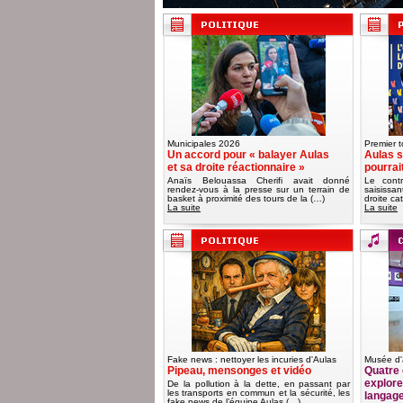
Municipales 2026
Premier t
Un accord pour « balayer Aulas
Aulas s
et sa droite réactionnaire »
pourrai
Anaïs Belouassa Cherifi avait donné
Le contr
rendez-vous à la presse sur un terrain de
saisissa
basket à proximité des tours de la (…)
droite ca
La suite
La suite
Fake news : nettoyer les incuries d'Aulas
Musée d'
Pipeau, mensonges et vidéo
Quatre 
explorer
De la pollution à la dette, en passant par
les transports en commun et la sécurité, les
langag
fake news de l’équipe Aulas (…)