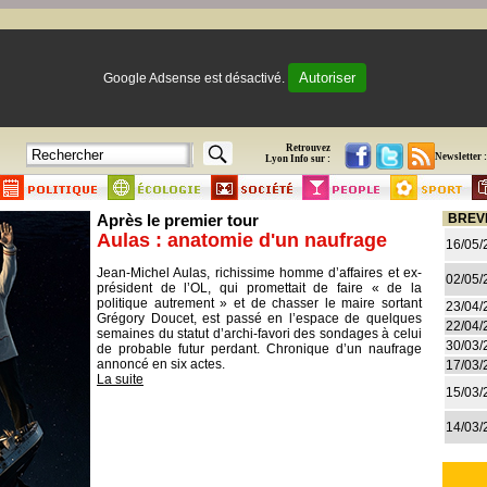
Autoriser
Google Adsense est désactivé.
Retrouvez
Newsletter :
Lyon Info sur :
Après le premier tour
BREV
Aulas : anatomie d'un naufrage
16/05/
Jean-Michel Aulas, richissime homme d’affaires et ex-
02/05/
président de l’OL, qui promettait de faire « de la
politique autrement » et de chasser le maire sortant
23/04/
Grégory Doucet, est passé en l’espace de quelques
22/04/
semaines du statut d’archi-favori des sondages à celui
30/03/
de probable futur perdant. Chronique d’un naufrage
annoncé en six actes.
17/03/
La suite
15/03/
14/03/