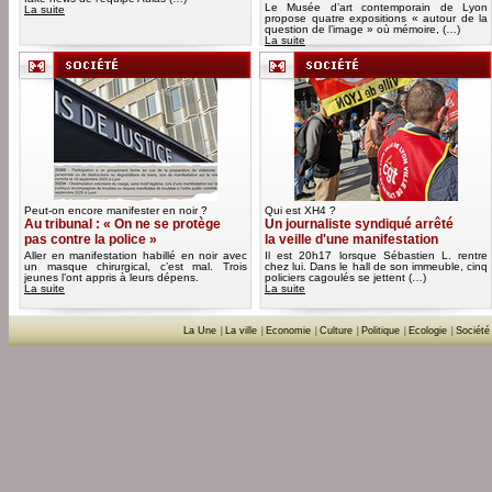
Le Musée d’art contemporain de Lyon
La suite
propose quatre expositions « autour de la
question de l’image » où mémoire, (…)
La suite
Peut-on encore manifester en noir ?
Qui est XH4 ?
Au tribunal : « On ne se protège
Un journaliste syndiqué arrêté
pas contre la police »
la veille d'une manifestation
Aller en manifestation habillé en noir avec
Il est 20h17 lorsque Sébastien L. rentre
un masque chirurgical, c’est mal. Trois
chez lui. Dans le hall de son immeuble, cinq
jeunes l’ont appris à leurs dépens.
policiers cagoulés se jettent (…)
La suite
La suite
La Une
|
La ville
|
Economie
|
Culture
|
Politique
|
Ecologie
|
Société