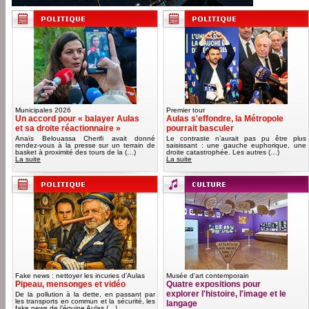
Municipales 2026
Premier tour
Un accord pour « balayer Aulas
Aulas s'effondre, la Métropole
et sa droite réactionnaire »
pourrait basculer
Anaïs Belouassa Cherifi avait donné
Le contraste n’aurait pas pu être plus
rendez-vous à la presse sur un terrain de
saisissant : une gauche euphorique, une
basket à proximité des tours de la (…)
droite catastrophée. Les autres (…)
La suite
La suite
Fake news : nettoyer les incuries d'Aulas
Musée d'art contemporain
Pipeau, mensonges et vidéo
Quatre expositions pour
explorer l'histoire, l'image et le
De la pollution à la dette, en passant par
les transports en commun et la sécurité, les
langage
fake news de l’équipe Aulas (…)