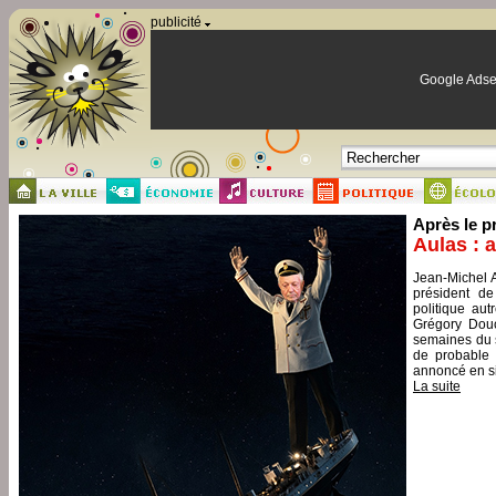
Panneau de gestion des cookies
publicité
Google Adse
Après le p
Aulas : 
Jean-Michel A
président de
politique aut
Grégory Douc
semaines du s
de probable 
annoncé en si
La suite