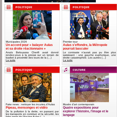
Municipales 2026
Premier tour
Un accord pour « balayer Aulas
Aulas s'effondre, la Métropole
et sa droite réactionnaire »
pourrait basculer
Anaïs Belouassa Cherifi avait donné
Le contraste n’aurait pas pu être plus
rendez-vous à la presse sur un terrain de
saisissant : une gauche euphorique, une
basket à proximité des tours de la (…)
droite catastrophée. Les autres (…)
La suite
La suite
Fake news : nettoyer les incuries d'Aulas
Musée d'art contemporain
Pipeau, mensonges et vidéo
Quatre expositions pour
explorer l'histoire, l'image et le
De la pollution à la dette, en passant par
les transports en commun et la sécurité, les
langage
fake news de l’équipe Aulas (…)