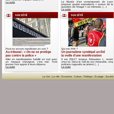
Le Musée d’art contemporain de Lyon
La suite
propose quatre expositions « autour de la
question de l’image » où mémoire, (…)
La suite
Peut-on encore manifester en noir ?
Qui est XH4 ?
Au tribunal : « On ne se protège
Un journaliste syndiqué arrêté
pas contre la police »
la veille d'une manifestation
Aller en manifestation habillé en noir avec
Il est 20h17 lorsque Sébastien L. rentre
un masque chirurgical, c’est mal. Trois
chez lui. Dans le hall de son immeuble, cinq
jeunes l’ont appris à leurs dépens.
policiers cagoulés se jettent (…)
La suite
La suite
La Une
|
La ville
|
Economie
|
Culture
|
Politique
|
Ecologie
|
Société