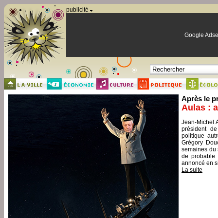
Panneau de gestion des cookies
publicité
Google Adse
Après le p
Aulas : 
Jean-Michel A
président de
politique aut
Grégory Douc
semaines du s
de probable 
annoncé en si
La suite