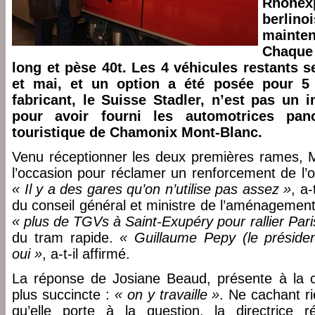
Rhônex
berlin
maint
Chaque
long et pèse 40t. Les 4 véhicules restants se
et mai, et un option a été posée pour 5 
fabricant, le Suisse Stadler, n’est pas un
pour avoir fourni les automotrices pan
touristique de Chamonix Mont-Blanc.
Venu réceptionner les deux premières rames, Mi
l’occasion pour réclamer un renforcement de l’
« Il y a des gares qu’on n’utilise pas assez »
, a-
du conseil général et ministre de l’aménagement
« plus de TGVs à Saint-Exupéry pour rallier Pari
du tram rapide.
« Guillaume Pepy (le présiden
oui »
, a-t-il affirmé.
La réponse de Josiane Beaud, présente à la c
plus succincte :
« on y travaille »
. Ne cachant r
qu’elle porte à la question, la directrice 