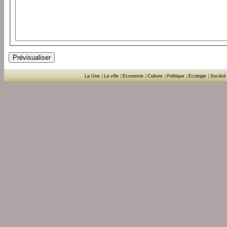
La Une
|
La ville
|
Economie
|
Culture
|
Politique
|
Ecologie
|
Société