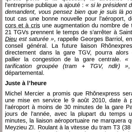
l’entreprise publique a ajouté :
« si le président 
demandent, vous pensez bien que je suis là pou
tout cas une bonne nouvelle pour l’aéroport, d
cors et à cris
une augmentation du nombre de tra
21 TGVs prennent le temps de s’arrêter à Sain
Dieu
est saturée »
, rappelle Georges Barriol, e
conseil général. La future liaison Rhônexpres
directement dans la gare TGV, pourra alors ê
pallier la congestion de la gare centrale.
« 
tarification groupée (tram + TGV, ndlr) »
,
départemental.
Juste à l’heure
Michel Mercier a promis que Rhônexpress se
une mise en service le 9 août 2010, date à par
l’aéroport à moins de 30 minutes de la gare Par
jours de l’année, avec la plupart du temps 
minutes, la liaison aéroportuaire ne marquera q
Meyzieu ZI. Roulant à la vitesse du tram T3 (38