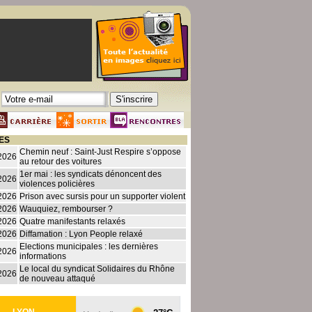
ES
Chemin neuf : Saint-Just Respire s’oppose
2026
au retour des voitures
1er mai : les syndicats dénoncent des
2026
violences policières
2026
Prison avec sursis pour un supporter violent
2026
Wauquiez, rembourser ?
2026
Quatre manifestants relaxés
2026
Diffamation : Lyon People relaxé
Elections municipales : les dernières
2026
informations
Le local du syndicat Solidaires du Rhône
2026
de nouveau attaqué