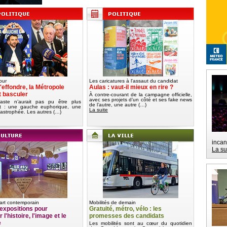
our
Les caricatures à l'assaut du candidat
'effondre, la Métropole
Aulas : vaut-il mieux en rire ?
t basculer
À contre-courant de la campagne officielle,
avec ses projets d’un côté et ses fake news
aste n’aurait pas pu être plus
de l’autre, une autre (…)
nt : une gauche euphorique, une
La suite
tastrophée. Les autres (…)
incan
La su
art contemporain
Mobilités de demain
expositions pour
Gratuité, métro, vélo : les
 l'histoire, l'image et le
promesses des candidats
e
Les mobilités sont au cœur du quotidien