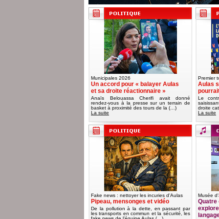
Municipales 2026
Premier t
Un accord pour « balayer Aulas
Aulas s
et sa droite réactionnaire »
pourrai
Anaïs Belouassa Cherifi avait donné
Le contr
rendez-vous à la presse sur un terrain de
saisissa
basket à proximité des tours de la (…)
droite ca
La suite
La suite
Fake news : nettoyer les incuries d'Aulas
Musée d'
Pipeau, mensonges et vidéo
Quatre 
explorer
De la pollution à la dette, en passant par
les transports en commun et la sécurité, les
langag
fake news de l’équipe Aulas (…)