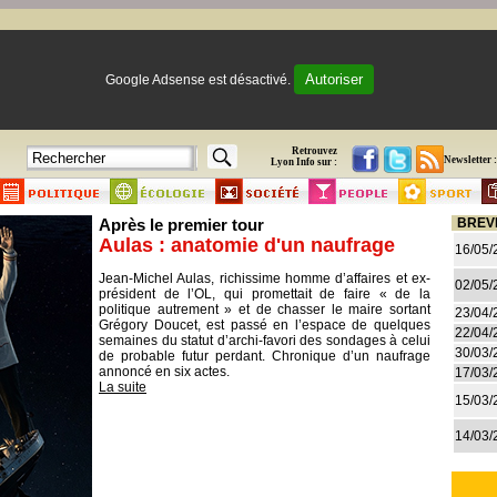
Autoriser
Google Adsense est désactivé.
Retrouvez
Newsletter :
Lyon Info sur :
Après le premier tour
BREV
Aulas : anatomie d'un naufrage
16/05/
Jean-Michel Aulas, richissime homme d’affaires et ex-
02/05/
président de l’OL, qui promettait de faire « de la
politique autrement » et de chasser le maire sortant
23/04/
Grégory Doucet, est passé en l’espace de quelques
22/04/
semaines du statut d’archi-favori des sondages à celui
30/03/
de probable futur perdant. Chronique d’un naufrage
annoncé en six actes.
17/03/
La suite
15/03/
14/03/