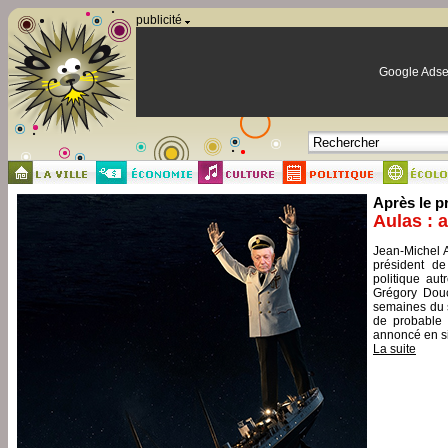
Panneau de gestion des cookies
publicité
Google Adse
Après le p
Aulas : 
Jean-Michel A
président de
politique aut
Grégory Douc
semaines du s
de probable 
annoncé en si
La suite