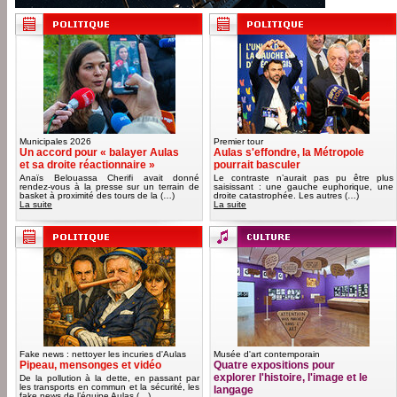
Municipales 2026
Premier tour
Un accord pour « balayer Aulas
Aulas s'effondre, la Métropole
et sa droite réactionnaire »
pourrait basculer
Anaïs Belouassa Cherifi avait donné
Le contraste n’aurait pas pu être plus
rendez-vous à la presse sur un terrain de
saisissant : une gauche euphorique, une
basket à proximité des tours de la (…)
droite catastrophée. Les autres (…)
La suite
La suite
Fake news : nettoyer les incuries d'Aulas
Musée d'art contemporain
Pipeau, mensonges et vidéo
Quatre expositions pour
explorer l'histoire, l'image et le
De la pollution à la dette, en passant par
les transports en commun et la sécurité, les
langage
fake news de l’équipe Aulas (…)