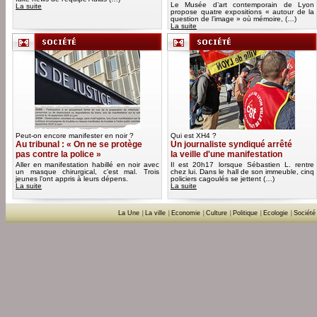
Le Musée d’art contemporain de Lyon
La suite
propose quatre expositions « autour de la
question de l’image » où mémoire, (…)
La suite
Peut-on encore manifester en noir ?
Qui est XH4 ?
Au tribunal : « On ne se protège
Un journaliste syndiqué arrêté
pas contre la police »
la veille d'une manifestation
Aller en manifestation habillé en noir avec
Il est 20h17 lorsque Sébastien L. rentre
un masque chirurgical, c’est mal. Trois
chez lui. Dans le hall de son immeuble, cinq
jeunes l’ont appris à leurs dépens.
policiers cagoulés se jettent (…)
La suite
La suite
La Une
|
La ville
|
Economie
|
Culture
|
Politique
|
Ecologie
|
Société