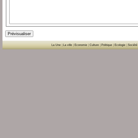
La Une
|
La ville
|
Economie
|
Culture
|
Politique
|
Ecologie
|
Société