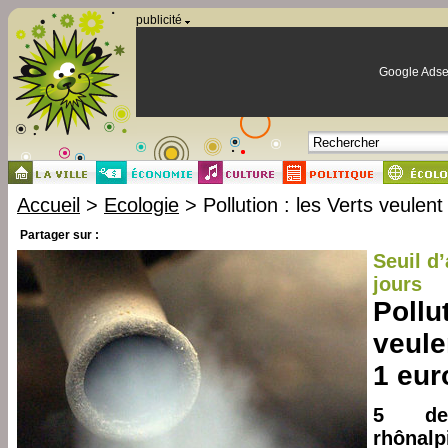
Panneau de gestion des cookies
publicité
Google Adse
Accueil
>
Ecologie
> Pollution : les Verts veulent
Partager sur :
Seuil d
jours
Pollut
veule
1 eur
5 de
rhôn