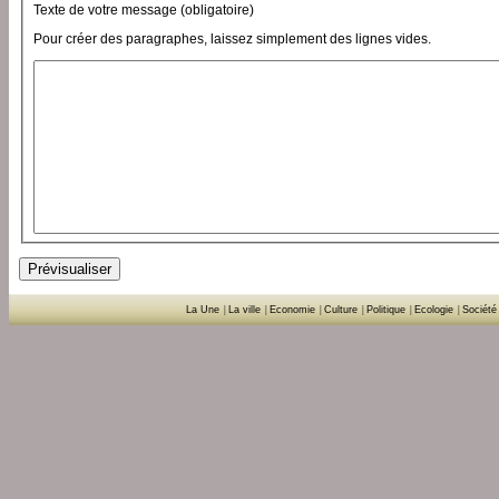
Texte de votre message (obligatoire)
Pour créer des paragraphes, laissez simplement des lignes vides.
La Une
|
La ville
|
Economie
|
Culture
|
Politique
|
Ecologie
|
Société