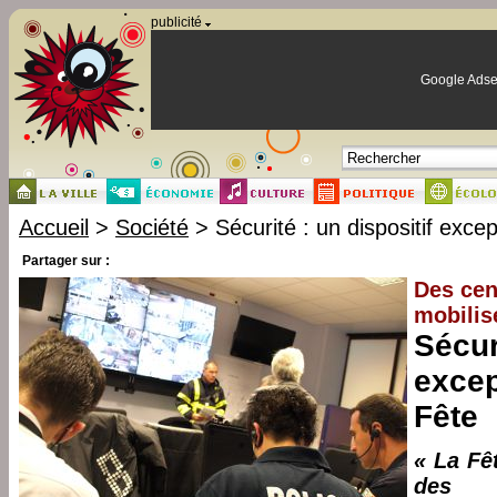
Panneau de gestion des cookies
publicité
Google Adse
Accueil
>
Société
> Sécurité : un dispositif excep
Partager sur :
Des cen
mobilis
Sécur
excep
Fête
« La Fê
des 