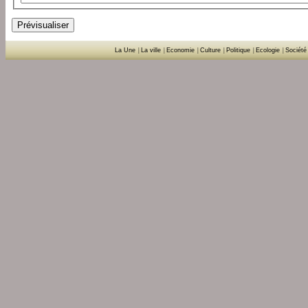
La Une
|
La ville
|
Economie
|
Culture
|
Politique
|
Ecologie
|
Société