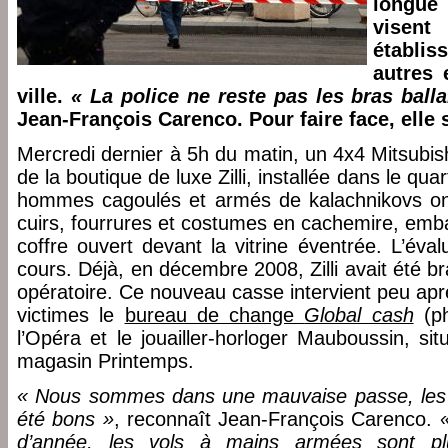
longue
visen
établi
autres 
ville.
« La police ne reste pas les bras balla
Jean-François Carenco. Pour faire face, elle 
Mercredi dernier à 5h du matin, un 4x4 Mitsubishi
de la boutique de luxe Zilli, installée dans le qu
hommes cagoulés et armés de kalachnikovs ont
cuirs, fourrures et costumes en cachemire, emb
coffre ouvert devant la vitrine éventrée. L’éva
cours. Déjà, en décembre 2008, Zilli avait été
opératoire. Ce nouveau casse intervient peu apr
victimes le
bureau de change
Global cash
(ph
l’Opéra et le jouailler-horloger Mauboussin, s
magasin Printemps.
« Nous sommes dans une mauvaise passe, les 2
été bons »
, reconnaît Jean-François Carenco.
d’année, les vols à mains armées sont p