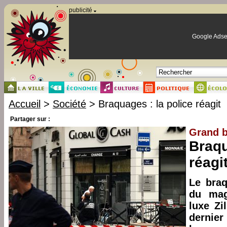
Panneau de gestion des cookies
publicité
Google Adse
Accueil
>
Société
> Braquages : la police réagit
Partager sur :
Grand b
Braqu
réagi
Le braq
du mag
luxe Zi
dernier