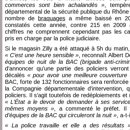
commerces sont bien achalandés »
, tempèr
départemental de la sécurité publique du Rhône A
nombre de
braquages
a même baissé en 201
constatés cette année, contre 215 en 2009
chiffres ne comprennent cependant pas les cas
pris en charge par la police judiciaire.
Si le magasin Zilly a été attaqué à 5h du matin
« C’est une heure sensible »
, reconnaît Albert D
équipes de nuit de la BAC (brigade anti-criminal
d’annoncer qu’une partie des policiers verront
décalés
« pour avoir une meilleure couverture
BAC, forte de 132 fonctionnaires sera renforcé
la Compagnie départementale d’intervention, 
policiers. Il s’agit toutefois de redéploiements e
« L’État a le devoir de demander à ses service
mêmes moyens »
, a commenté le préfet. I
d’équipes de la BAC qui circuleront la nuit »
, a-t
« La police travaille et elle a des résultats 