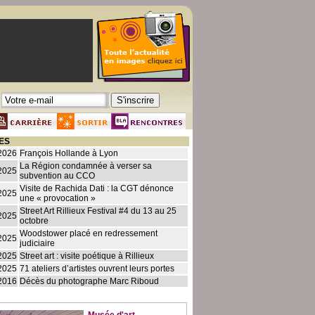
ES
2026
François Hollande à Lyon
La Région condamnée à verser sa
2025
subvention au CCO
Visite de Rachida Dati : la CGT dénonce
2025
une « provocation »
Street Art Rillieux Festival #4 du 13 au 25
2025
octobre
Woodstower placé en redressement
2025
judiciaire
2025
Street art : visite poétique à Rillieux
2025
71 ateliers d’artistes ouvrent leurs portes
2016
Décès du photographe Marc Riboud