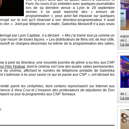
Paris. Au cours d’un entretien avec quelques journalistes
lors de sa dernière venue à Lyon le 29 septembre
dernier, il lui avait reproché des
« erreurs de
programmation »
, pour avoir fait impasse sur quelques
terrogé sur le sort qu’il réservait à son directeur-programmateur, il avait
is rien »
. Joint par téléphone ce matin, Galeshka Moravioff n’a pas voulu
terrogé par Lyon Capitale, il a déclaré :
« Moi j’ai trainé tout ça comme un
expos
it par mourir de toutes façons. »
Les distributeurs de films ont, de leur côté,
où (
oravioff se chargera désormais lui-même de la programmation des salles,
La su
se à pied du directeur, une nouvelle journée de grève a eu lieu aux CNP
on Film Festival
, dont le cinéma est l’une des quatre salles permanentes.
rée du cinéma, affichant le numéro de téléphone portable de Galeshka
nt s’adresser à lui pour savoir ce qui se passe aux CNP »
, ont déclaré les
nimité parmi les cinéphiles, dont certains reprochaient sur Internet aux
mence à Vera Cruz
et
L’invasion des profanateurs de sépultures
de Don
de (
taient ce jour-là programmés aux CNP Terreaux.
La su
n