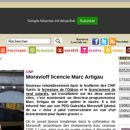
Autoriser
Google Adsense est désactivé.
Retrouvez
Newsletter :
Lyon Info sur :
u
BREV
16/02/
02/12/
CNP
Moravioff licencie Marc Artigau
17/10/
Nouveau rebondissement dans le feuilleton des CNP.
06/10/
Après la
fermeture de l’Odéon
, et le
licenciement de
neuf salariés
, qui travaillaient sur les deux autres
sites, c’est maintenant au directeur-programmateur
12/09/
Marc Artigau de devoir quitter le navire. Il a été
13/06/
informé hier par son PDG Galeshka Moravioff (photo)
de sa
« mise à pied conservatoire en vue d’un
15/05/
licenciement pour fautes graves »
.
31/08/
On le savait depuis longtemps dans le collimateur de
Moravioff, propriétaire des (initialement) trois cinémas
CNP à Lyon, ainsi que de quatre autres à Marseille et