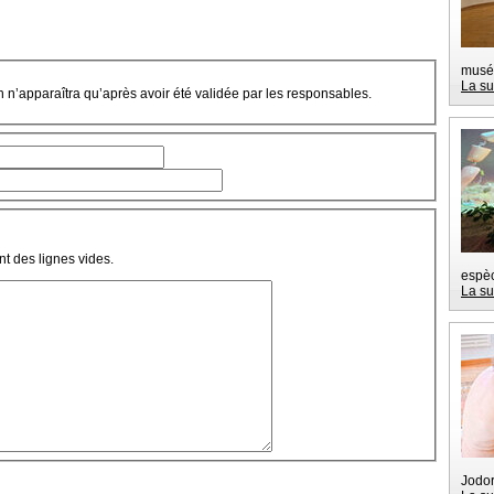
musé
La su
on n’apparaîtra qu’après avoir été validée par les responsables.
t des lignes vides.
espèc
La su
Jodor