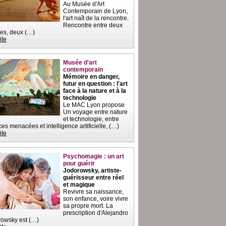
Au Musée d'Art
Contemporain de Lyon,
l'art naît de la rencontre.
Rencontre entre deux
es, deux (…)
ite
Musée d'art
contemporain
Mémoire en danger,
futur en question : l'art
face à la nature et à la
technologie
Le MAC Lyon propose
Un voyage entre nature
et technologie, entre
es menacées et intelligence artificielle, (…)
ite
Psychomagie : un art
pour guérir
Jodorowsky, artiste-
guérisseur entre réel
et magique
Revivre sa naissance,
son enfance, voire vivre
sa propre mort. La
prescription d'Alejandro
owsky est (…)