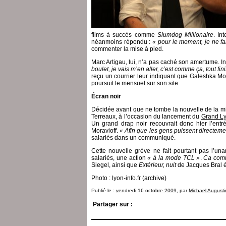
films à succès comme
Slumdog Millionaire
. In
néanmoins répondu :
« pour le moment, je ne fa
commenter la mise à pied.
Marc Artigau, lui, n’a pas caché son amertume. In
boulet, je vais m’en aller, c’est comme ça, tout fin
reçu un courrier leur indiquant que Galeshka M
poursuit le mensuel sur son site.
Écran noir
Décidée avant que ne tombe la nouvelle de la mi
Terreaux, à l’occasion du lancement du
Grand Ly
Un grand drap noir recouvrait donc hier l’ent
Moravioff.
« Afin que les gens puissent directeme
salariés dans un communiqué.
Cette nouvelle grève ne fait pourtant pas l’una
salariés, une action
« à la mode TCL »
.
Ca com
Siegel, ainsi que
Extérieur, nuit
de Jacques Bral é
Photo : lyon-info.fr (archive)
Publié le :
vendredi 16 octobre 2009
, par
Michael Augusti
Partager sur :