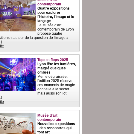
Musée d'art
contemporain
Quatre expositions
pour explorer
l'histoire, l'image et le
langage
Le Musée d'art
contemporain de Lyon
propose quatre
itions « autour de la question de l'image »
…)
ite
Tops et flops 2025
Lyon fête les lumières,
malgré quelques
ombres
Même dégraissée,
l'édition 2025 réserve
ces moments de magie
dont elle a le secret…
mais aussi son lot
…)
ite
Musée d'art
contemporain
Nouvelles expositions
: des rencontres qui
font art