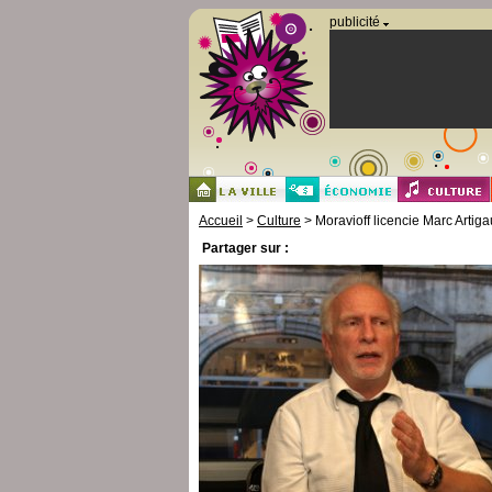
Panneau de gestion des cookies
publicité
Accueil
>
Culture
> Moravioff licencie Marc Artiga
Partager sur :