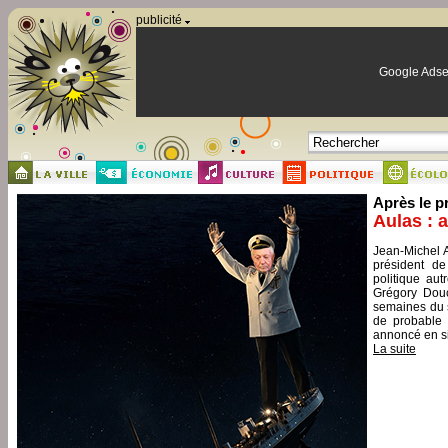
Panneau de gestion des cookies
publicité
Google Adse
Après le p
Aulas : 
Jean-Michel A
président de
politique aut
Grégory Douc
semaines du s
de probable 
annoncé en si
La suite