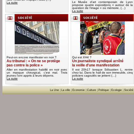
Le Musée d’art contemporain de Lyon
La suite
propose quatre expositions « autour de la
question de l’image » où mémoire, (…)
La suite
Peut-on encore manifester en noir ?
Qui est XH4 ?
Au tribunal : « On ne se protège
Un journaliste syndiqué arrêté
pas contre la police »
la veille d'une manifestation
Aller en manifestation habillé en noir avec
Il est 20h17 lorsque Sébastien L. rentre
un masque chirurgical, c’est mal. Trois
chez lui. Dans le hall de son immeuble, cinq
jeunes l’ont appris à leurs dépens.
policiers cagoulés se jettent (…)
La suite
La suite
La Une
|
La ville
|
Economie
|
Culture
|
Politique
|
Ecologie
|
Société