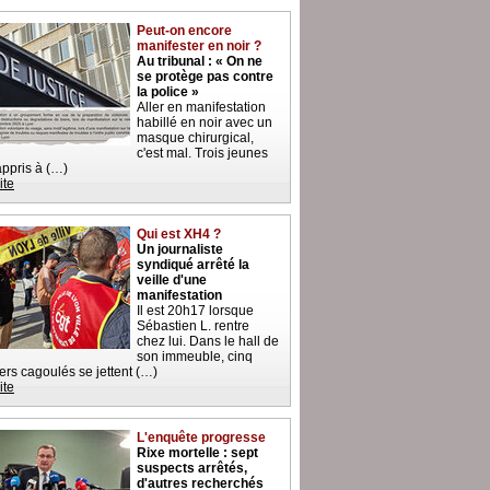
Peut-on encore
manifester en noir ?
Au tribunal : « On ne
se protège pas contre
la police »
Aller en manifestation
habillé en noir avec un
masque chirurgical,
c'est mal. Trois jeunes
 appris à (…)
ite
Qui est XH4 ?
Un journaliste
syndiqué arrêté la
veille d'une
manifestation
Il est 20h17 lorsque
Sébastien L. rentre
chez lui. Dans le hall de
son immeuble, cinq
iers cagoulés se jettent (…)
ite
L'enquête progresse
Rixe mortelle : sept
suspects arrêtés,
d'autres recherchés