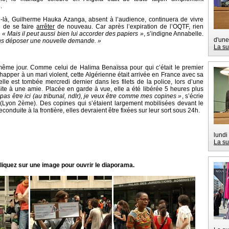
.
-là, Guilherme Hauka Azanga, absent à l’audience, continuera de vivre
e de se faire
arrêter
de nouveau. Car après l’expiration de l’OQTF, rien
.
« Mais il peut aussi bien lui accorder des papiers »
, s’indigne Annabelle.
d'une
allons déposer une nouvelle demande. »
La su
même jour. Comme celui de Halima Benaïssa pour qui c’était le premier
happer à un mari violent, cette Algérienne était arrivée en France avec sa
 elle est tombée mercredi dernier dans les filets de la police, lors d’une
site à une amie. Placée en garde à vue, elle a été libérée 5 heures plus
pas être ici (au tribunal, ndlr), je veux être comme mes copines »
, s’écrie
(Lyon 2ème). Des copines qui s’étaient largement mobilisées devant le
econduite à la frontière, elles devraient être fixées sur leur sort sous 24h.
lundi
La su
liquez sur une image pour ouvrir le diaporama.