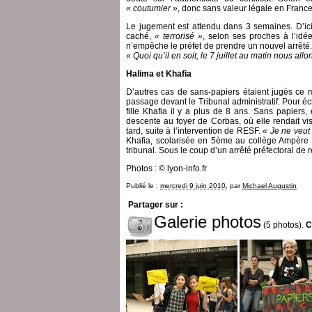
« coutumier »
, donc sans valeur légale en France
Le jugement est attendu dans 3 semaines. D’ici
caché,
« terrorisé »
, selon ses proches à l’idé
n’empêche le préfet de prendre un nouvel arrêté
« Quoi qu’il en soit, le 7 juillet au matin nous 
Halima et Khafia
D’autres cas de sans-papiers étaient jugés ce 
passage devant le Tribunal administratif. Pour éc
fille Khafia il y a plus de 8 ans. Sans papiers,
descente au foyer de Corbas, où elle rendait vi
tard, suite à l’intervention de RESF.
« Je ne veut 
Khafia, scolarisée en 5ème au collège Ampère 
tribunal. Sous le coup d’un arrêté préfectoral de r
Photos : © lyon-info.fr
Publié le :
mercredi 9 juin 2010
, par
Michael Augustin
Partager sur :
Galerie photos
(5 photos).
C