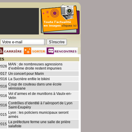
ES
MAN : de nombreuses agressions
2026
d’extrême droite restent impunies
2017
Un concert pour Marin
2016
La Sucrière enfile le bikini
Coup de couteau dans une école
2016
vénissiane
Vol d’armes et de munitions à Vaulx-en-
2016
Velin
Contrôles d’identité à l’aéroport de Lyon
2016
Saint-Exupéry
Lyon : les policiers municipaux seront
2015
armés
La préfecture ferme une salle de prière
2015
salafiste