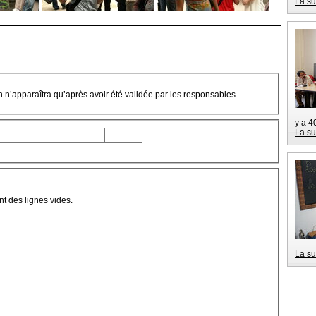
La su
on n’apparaîtra qu’après avoir été validée par les responsables.
y a 4
La su
t des lignes vides.
La su