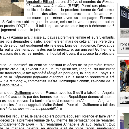
Annabelle Billaud
, parent d’élève et membre du
Réseau
éducation sans frontières
(RESF). Parmi ces pièces, le
certificat de décès de la première femme de Guilherme,
ainsi que des attestations de proches confirmant la vie
commune qu’il mène avec sa compagne Florence.
e. Si Guilherme obtient gain de cause, cela ne lui vaudra pas pour autant
n procès, l’OQTF dont il fait l’objet arrive de toute façon à échéance le 6
 jugement attendu fin juin.
auka Azanga avait laissé au pays sa première femme et leurs 5 enfants.
r ses trois demandes d’asile, la dernière en mars de cette année. Père de 2
l'ont
 de séjour ont également été rejetées. Lors de l’audience, l’avocat de
La su
la réalité des liens, contestés par la préfecture, qui unissent Guilherme à
tations de crèches, médecins, hôpital et foyers, il a accusé la préfecture
oute l’authenticité du certificat attestant le décès de sa première femme
erre civile. Or, l’avocat n’a pu fournir qu’un fax, l’original du document
de traduction, le fax ayant été rédigé en portugais, la langue du pays. De
ête de la
République populaire d’Angola
. Or, la mention
populaire
a été
.
« Ça fait long »
, commentait Maître Dominique Schmitt, l’avocate de la
é redoutable »
.
fants que
Guilherme
a eu en France, avec les 5 qu’il a laissé en Angola.
s ont été accueillis par des bonnes sœurs en République démocratique du
polic
n est toute trouvée. La famille n’a qu’à retourner en Afrique, en Angola ou
La su
 restés là-bas, suggérait Maître Schmitt. Pour elle, Guilherme a fait des
 «
A lui d’en assumer la responsabilité.
»
. Une fois régularisé, le sans-papiers pourra épouser Florence et faire venir
 décès de la première femme de Guilherme, lui permettant de se remarier.
rondissement de Lyon »
, fait remarquer Annabelle Billaud, balayant tout
n elle, le mariage célébré en Angola était de toute façon simplement