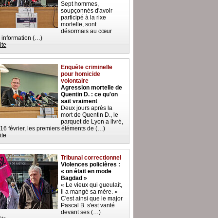
Sept hommes,
soupçonnés d'avoir
participé à la rixe
mortelle, sont
désormais au cœur
 information (…)
ite
Enquête criminelle
pour homicide
volontaire
Agression mortelle de
Quentin D. : ce qu'on
sait vraiment
Deux jours après la
mort de Quentin D., le
parquet de Lyon a livré,
 16 février, les premiers éléments de (…)
ite
Tribunal correctionnel
Violences policières :
« on était en mode
Bagdad »
« Le vieux qui gueulait,
il a mangé sa mère. »
C'est ainsi que le major
Pascal B. s'est vanté
devant ses (…)