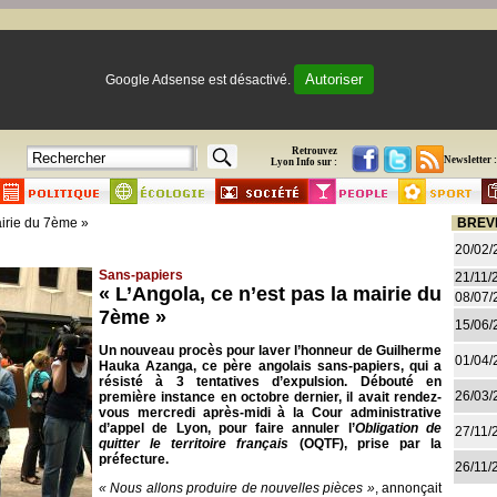
Autoriser
Google Adsense est désactivé.
Retrouvez
Newsletter :
Lyon Info sur :
airie du 7ème »
BREV
20/02/
Sans-papiers
21/11/
« L’Angola, ce n’est pas la mairie du
08/07/
7ème »
15/06/
Un nouveau procès pour laver l’honneur de Guilherme
01/04/
Hauka Azanga, ce père angolais sans-papiers, qui a
résisté à 3 tentatives d’expulsion. Débouté en
26/03/
première instance en octobre dernier, il avait rendez-
vous mercredi après-midi à la Cour administrative
d’appel de Lyon, pour faire annuler l’
Obligation de
27/11/
quitter le territoire français
(OQTF), prise par la
préfecture.
26/11/
« Nous allons produire de nouvelles pièces »
, annonçait