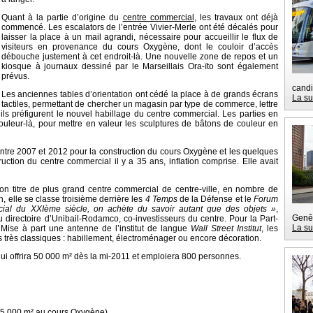
Quant à la partie d’origine du
centre commercial
, les travaux ont déjà
commencé. Les escalators de l’entrée Vivier-Merle ont été décalés pour
laisser la place à un mail agrandi, nécessaire pour accueillir le flux de
visiteurs en provenance du cours Oxygène, dont le couloir d’accès
débouche justement à cet endroit-là. Une nouvelle zone de repos et un
kiosque à journaux dessiné par le Marseillais Ora-ïto sont également
prévus.
candi
Les anciennes tables d’orientation ont cédé la place à de grands écrans
La su
tactiles, permettant de chercher un magasin par type de commerce, lettre
ils préfigurent le nouvel habillage du centre commercial. Les parties en
couleur-là, pour mettre en valeur les sculptures de bâtons de couleur en
entre 2007 et 2012 pour la construction du cours Oxygène et les quelques
uction du centre commercial il y a 35 ans, inflation comprise. Elle avait
n titre de plus grand centre commercial de centre-ville, en nombre de
, elle se classe troisième derrière les
4 Temps
de la Défense et le
Forum
ial du XXIème siècle, on achète du savoir autant que des objets »
,
Genêt
 directoire d’Unibail-Rodamco, co-investisseurs du centre. Pour la Part-
La su
 Mise à part une antenne de l’institut de langue
Wall Street Institut
, les
rès classiques : habillement, électroménager ou encore décoration.
qui offrira 50 000 m² dès la mi-2011 et emploiera 800 personnes.
15 000 m² au cours Oxygène)