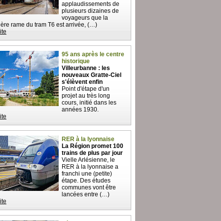
applaudissements de
plusieurs dizaines de
voyageurs que la
ère rame du tram T6 est arrivée, (…)
ite
95 ans après le centre
historique
Villeurbanne : les
nouveaux Gratte-Ciel
s'élèvent enfin
Point d'étape d'un
projet au très long
cours, initié dans les
années 1930.
ite
RER à la lyonnaise
La Région promet 100
trains de plus par jour
Vielle Arlésienne, le
RER à la lyonnaise a
franchi une (petite)
étape. Des études
communes vont être
lancées entre (…)
ite