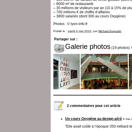
–
8000 m² de restaurants
–
30 millions de visiteurs par an (10 à 15% de pl
–
700 millions € de chiffre d’affaires
–
3800 salariés (dont 300 au cours Oxygène)
Photos : © lyon-info.fr
Publié le :
mardi 4 mai 2010
, par
Michael Augustin
Partager sur :
Galerie photos
(19 photos).
2 commentaires pour cet article
Un cours Oxygène au design aéré
4 mai 
"Elle avait coûté à l’époque 350 milliard d