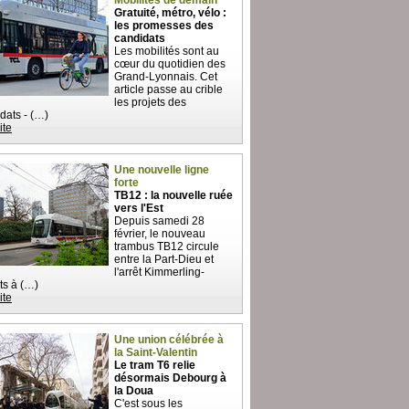
Mobilités de demain
Gratuité, métro, vélo :
les promesses des
candidats
Les mobilités sont au
cœur du quotidien des
Grand-Lyonnais. Cet
article passe au crible
les projets des
dats - (…)
ite
Une nouvelle ligne
forte
TB12 : la nouvelle ruée
vers l'Est
Depuis samedi 28
février, le nouveau
trambus TB12 circule
entre la Part-Dieu et
l'arrêt Kimmerling-
s à (…)
ite
Une union célébrée à
la Saint-Valentin
Le tram T6 relie
désormais Debourg à
la Doua
C'est sous les