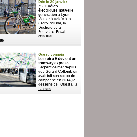
Dès le 29 janvier
2500 Vélo'v
électriques nouvelle
génération à Lyon
Monter à Vélo'v à la
Croix-Rousse, la
Duchère ou à
Fourvière. Essai
concluant.
ite
Ouest lyonnais
Le métro E devient un
tramway express
Serpent de mer depuis
que Gérard Collomb en
avait fait son scoop de
campagne en 2014, la
desserte de l'Ouest (…)
La suite