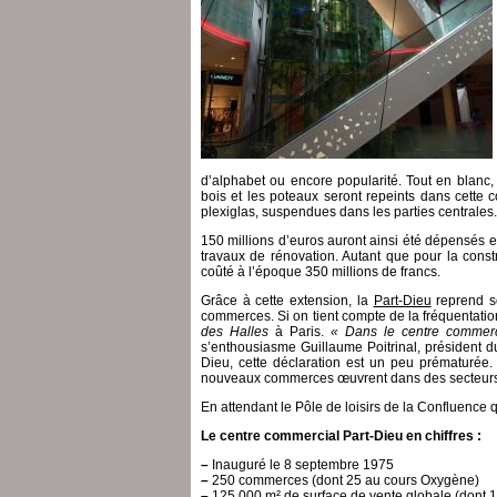
d’alphabet ou encore popularité. Tout en blanc, 
bois et les poteaux seront repeints dans cette 
plexiglas, suspendues dans les parties centrales.
150 millions d’euros auront ainsi été dépensés 
travaux de rénovation. Autant que pour la constr
coûté à l’époque 350 millions de francs.
Grâce à cette extension, la
Part-Dieu
reprend so
commerces. Si on tient compte de la fréquentation
des Halles
à Paris.
« Dans le centre commerc
s’enthousiasme Guillaume Poitrinal, président du
Dieu, cette déclaration est un peu prématurée.
nouveaux commerces œuvrent dans des secteurs t
En attendant le Pôle de loisirs de la Confluence 
Le centre commercial Part-Dieu en chiffres :
–
Inauguré le 8 septembre 1975
–
250 commerces (dont 25 au cours Oxygène)
–
125 000 m² de surface de vente globale (dont 