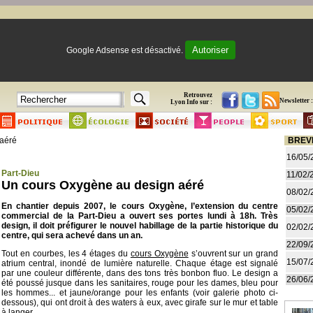
Autoriser
Google Adsense est désactivé.
Retrouvez
Newsletter :
Lyon Info sur :
aéré
BREV
16/05/
Part-Dieu
11/02/
Un cours Oxygène au design aéré
08/02/
En chantier depuis 2007, le cours Oxygène, l’extension du centre
05/02/
commercial de la Part-Dieu a ouvert ses portes lundi à 18h. Très
design, il doit préfigurer le nouvel habillage de la partie historique du
02/02/
centre, qui sera achevé dans un an.
22/09/
Tout en courbes, les 4 étages du
cours Oxygène
s’ouvrent sur un grand
15/07/
atrium central, inondé de lumière naturelle. Chaque étage est signalé
par une couleur différente, dans des tons très bonbon fluo. Le design a
26/06/
été poussé jusque dans les sanitaires, rouge pour les dames, bleu pour
les hommes... et jaune/orange pour les enfants (voir galerie photo ci-
dessous), qui ont droit à des waters à eux, avec girafe sur le mur et table
à langer.