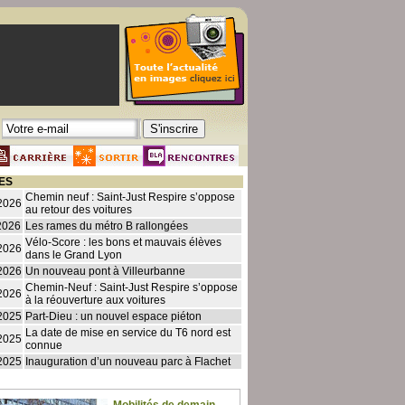
ES
Chemin neuf : Saint-Just Respire s’oppose
2026
au retour des voitures
2026
Les rames du métro B rallongées
Vélo-Score : les bons et mauvais élèves
2026
dans le Grand Lyon
2026
Un nouveau pont à Villeurbanne
Chemin-Neuf : Saint-Just Respire s’oppose
2026
à la réouverture aux voitures
2025
Part-Dieu : un nouvel espace piéton
La date de mise en service du T6 nord est
2025
connue
2025
Inauguration d’un nouveau parc à Flachet