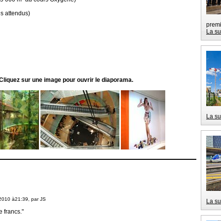
us attendus)
premi
La su
Cliquez sur une image pour ouvrir le diaporama.
La su
2010 à21:39, par
JS
La su
e francs."