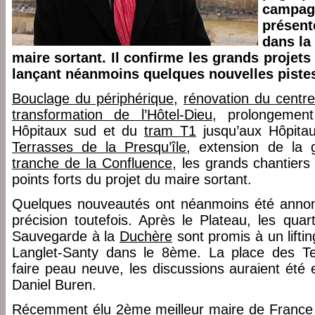
campag
présent
dans la 
maire sortant. Il confirme les grands projets 
lançant néanmoins quelques nouvelles piste
Bouclage du périphérique
,
rénovation du centr
transformation de l’Hôtel-Dieu
, prolongeme
Hôpitaux sud et du
tram T1
jusqu’aux Hôpita
Terrasses de la Presqu’île
, extension de la 
tranche de la Confluence
, les grands chantiers 
points forts du projet du maire sortant.
Quelques nouveautés ont néanmoins été anno
précision toutefois. Après le Plateau, les qua
Sauvegarde à la
Duchère
sont promis à un lift
Langlet-Santy dans le 8ème. La place des Te
faire peau neuve, les discussions auraient été 
Daniel Buren.
Récemment
élu 2ème meilleur maire de France