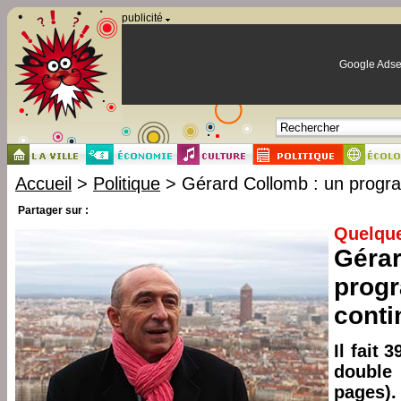
Panneau de gestion des cookies
publicité
Google Adse
Accueil
>
Politique
> Gérard Collomb : un progra
Partager sur :
Quelque
Gérar
prog
conti
Il fait 
double
pages