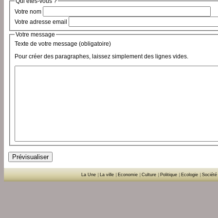
Qui êtes-vous ?
Votre nom
Votre adresse email
Votre message
Texte de votre message (obligatoire)
Pour créer des paragraphes, laissez simplement des lignes vides.
La Une
|
La ville
|
Economie
|
Culture
|
Politique
|
Ecologie
|
Société