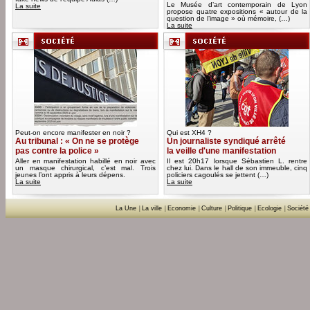
Le Musée d’art contemporain de Lyon
La suite
propose quatre expositions « autour de la
question de l’image » où mémoire, (…)
La suite
Peut-on encore manifester en noir ?
Qui est XH4 ?
Au tribunal : « On ne se protège
Un journaliste syndiqué arrêté
pas contre la police »
la veille d'une manifestation
Aller en manifestation habillé en noir avec
Il est 20h17 lorsque Sébastien L. rentre
un masque chirurgical, c’est mal. Trois
chez lui. Dans le hall de son immeuble, cinq
jeunes l’ont appris à leurs dépens.
policiers cagoulés se jettent (…)
La suite
La suite
La Une
|
La ville
|
Economie
|
Culture
|
Politique
|
Ecologie
|
Société