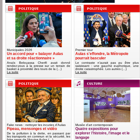
Municipales 2026
Premier tour
Un accord pour « balayer Aulas
Aulas s'effondre, la Métropole
et sa droite réactionnaire »
pourrait basculer
Anaïs Belouassa Cherifi avait donné
Le contraste n’aurait pas pu être plus
rendez-vous à la presse sur un terrain de
saisissant : une gauche euphorique, une
basket à proximité des tours de la (…)
droite catastrophée. Les autres (…)
La suite
La suite
Fake news : nettoyer les incuries d'Aulas
Musée d'art contemporain
Pipeau, mensonges et vidéo
Quatre expositions pour
explorer l'histoire, l'image et le
De la pollution à la dette, en passant par
les transports en commun et la sécurité, les
langage
fake news de l’équipe Aulas (…)