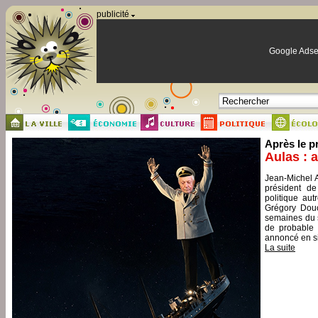
Panneau de gestion des cookies
publicité
Google Adse
Après le p
Aulas : 
Jean-Michel A
président de
politique aut
Grégory Douc
semaines du s
de probable 
annoncé en si
La suite